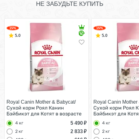
НЕ ЗАБУДЬТЕ КУПИТЬ
15%
15%
5.0
5.0
Royal Canin Mother & Babycat/
Royal Canin Mother 
Сухой корм Роял Канин
Сухой корм Роял 
Бэйбикэт для Котят в возрасте
Бэйбикэт для Котя
от 1 до 4 месяцев 4 кг
от 1 до 4 месяцев 4
5 490
₽
4 кг
4 кг
2 833
₽
2 кг
2 кг