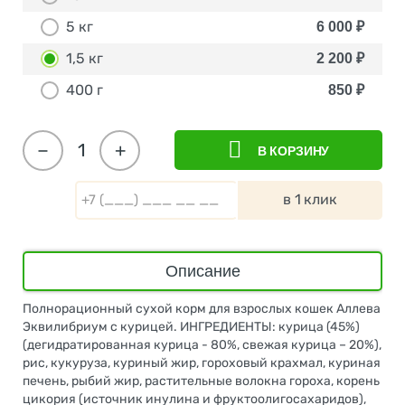
5 кг
6 000
₽
1,5 кг
2 200
₽
400 г
850
₽
−
+
В КОРЗИНУ
в 1 клик
Описание
Полнорационный сухой корм для взрослых кошек Аллева
Эквилибриум с курицей. ИНГРЕДИЕНТЫ: курица (45%)
(дегидратированная курица - 80%, свежая курица – 20%),
рис, кукуруза, куриный жир, гороховый крахмал, куриная
печень, рыбий жир, растительные волокна гороха, корень
цикория (источник инулина и фруктоолигосахаридов),