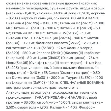
сухие инактивированные пивные дрожжи (источник
маннанолигосахаридов), сушеные фрукты, ягоды и овощи
(черника - 0,40%, клюква - 0,40%, яблоко - 0,20%, морковь
- 0,20%), карбонат кальция, сок юкки. ДОБАВКИ НА 1КГ:
Витамин А (3a672a) – 15000 МЕ; Витамин D3 (3a671) – 1000
МЕ; Витамин Е (3а700) – 100 мг; Витамин B1 (3a821) – 30
мг; Витамин B2 – 10 мг; Витамин B6 (3a831) – 10 мг;
Витамин B12 – 0,06 мг; Ниацин (3а314) - 140 мг; Биотин
(3a880) - 0,20 мг; Фолиевая кислота (3a316) - 2,20 мг; D-
пантотенат кальция (3a841) - 12 мг; Холина хлорид
(3a890) - 2500 мг; Железо (3b101) (Железа (II) карбонат
(сидерит)) - 80 мг; Цинк (3b603) (Оксид цинка) - 75 мг;
Медь (3b405) (Сульфат меди (II) пентагидрат) - 11 мг; Йод
(3b203) (гранулированный йодат кальция безводный с
покрытием) – 0,40 мг; E8 Селен (Селенит натрия) - 0,30
мг; DL-метионин (3c301) - 2000 мг; Таурин (3a370) - 1000
мг; L-карнитин (3a910) - 150 мг. СПЕЦИАЛЬНЫЕ ДОБАВКИ:
экстракт розмарина, экстракт зеленого чая.
Антиоксиданты: экстракт токоферолов натурального
происхождения. ГАРАНТИРОВАННЫЙ АНАЛИЗ: сырой
протеин – 33,00%, сырой жир – 15,00%, сырая клетчатка –
2,50%, сырая зола – 7,90%, Кальций – 1,40%, Фосфор –