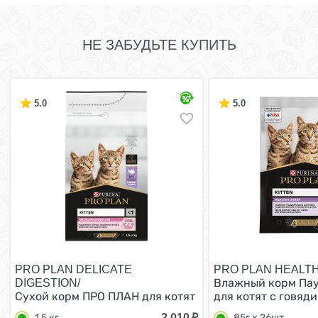
НЕ ЗАБУДЬТЕ КУПИТЬ
5.0
5.0
PRO PLAN DELICATE
PRO PLAN HEALTH
Влажный корм Па
DIGESTION/
Сухой корм ПРО ПЛАН для котят
для котят с говяд
при чувствительном
(цена за упаковку)
2 010
₽
1,5 кг
85г х 26шт