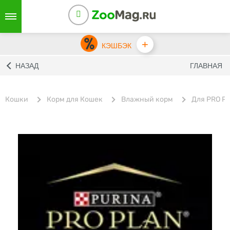
+
КЭШБЭК
НАЗАД
ГЛАВНАЯ
Кошки
Корм для Кошек
Влажный корм
Для PRO P