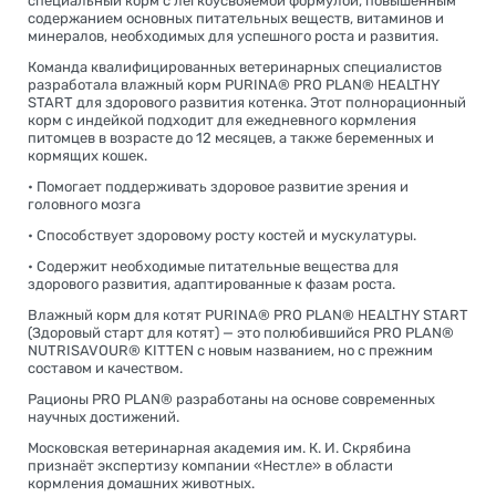
специальный корм с легкоусвояемой формулой, повышенным
содержанием основных питательных веществ, витаминов и
минералов, необходимых для успешного роста и развития.
Команда квалифицированных ветеринарных специалистов
разработала влажный корм PURINA® PRO PLAN® HEALTHY
START для здорового развития котенка. Этот полнорационный
корм с индейкой подходит для ежедневного кормления
питомцев в возрасте до 12 месяцев, а также беременных и
кормящих кошек.
• Помогает поддерживать здоровое развитие зрения и
головного мозга
• Способствует здоровому росту костей и мускулатуры.
• Содержит необходимые питательные вещества для
здорового развития, адаптированные к фазам роста.
Влажный корм для котят PURINA® PRO PLAN® HEALTHY START
(Здоровый старт для котят) — это полюбившийся PRO PLAN®
NUTRISAVOUR® KITTEN с новым названием, но с прежним
составом и качеством.
Рационы PRO PLAN® разработаны на основе современных
научных достижений.
Московская ветеринарная академия им. К. И. Скрябина
признаёт экспертизу компании «Нестле» в области
кормления домашних животных.