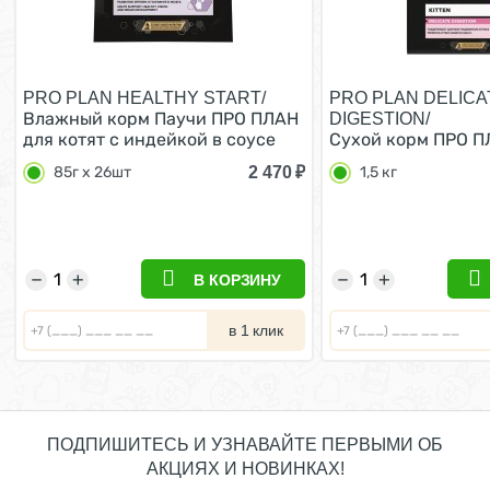
PRO PLAN HEALTHY START/
PRO PLAN DELICA
Влажный корм Паучи ПРО ПЛАН
DIGESTION/
для котят с индейкой в соусе
Сухой корм ПРО П
(цена за упаковку) 85г х 26шт
при чувствительн
2 470
₽
85г х 26шт
1,5 кг
пищеварении с инд
−
+
−
+
В КОРЗИНУ
в 1 клик
ПОДПИШИТЕСЬ И УЗНАВАЙТЕ ПЕРВЫМИ ОБ
АКЦИЯХ И НОВИНКАХ!