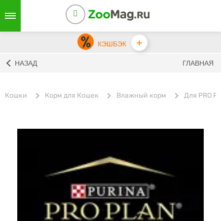
+
КЭШБЭК
НАЗАД
ГЛАВНАЯ
Кошки
Корм для Кошек
Влажный корм
Для PRO P