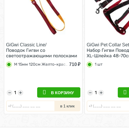
GiGwi Classic Line/
GiGwi Pet Collar Set
Поводок Гигви со
Набор Гигви Пово
светоотражающими полосками
XL-Шлейка 48-70с
Ручка с мягкой подкладкой M
нейлон c Красным
710
₽
M 15мм 120см Желто-красный
1 шт
15мм 120см Желто-красный
2,5х120см 1 шт
−
+
−
+
В КОРЗИНУ
в 1 клик