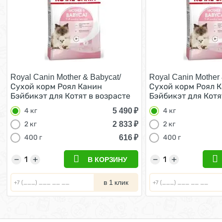
Royal Canin Mother & Babycat/
Royal Canin Mother 
Сухой корм Роял Канин
Сухой корм Роял 
Бэйбикэт для Котят в возрасте
Бэйбикэт для Котя
от 1 до 4 месяцев 4 кг
от 1 до 4 месяцев 4
5 490
₽
4 кг
4 кг
2 833
₽
2 кг
2 кг
616
₽
400 г
400 г
−
+
−
+
В КОРЗИНУ
в 1 клик