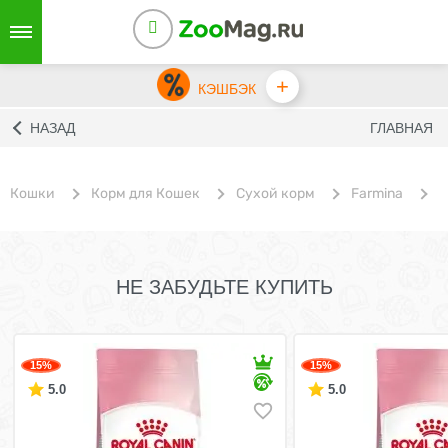
+
КЭШБЭК
НАЗАД
ГЛАВНАЯ
Кошки
Корм для Кошек
Сухой корм
Farmina
С
НЕ ЗАБУДЬТЕ КУПИТЬ
15%
15%
5.0
5.0