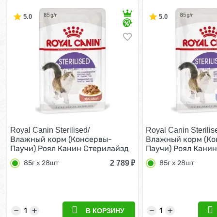
5.0
5.0
Royal Canin Sterilised/
Royal Canin Sterilise
Влажный корм (Консервы-
Влажный корм (Ко
Паучи) Роял Канин Стерилайзд
Паучи) Роял Кани
для взрослых кастрированных
для взрослых кас
2 789
₽
85г х 28шт
85г х 28шт
котов и Стерилизованных кошек
котов и Стерилиз
в Соусе (цена за упаковку) 85г х
в Желе (цена за уп
28шт
28шт
−
+
−
+
В КОРЗИНУ