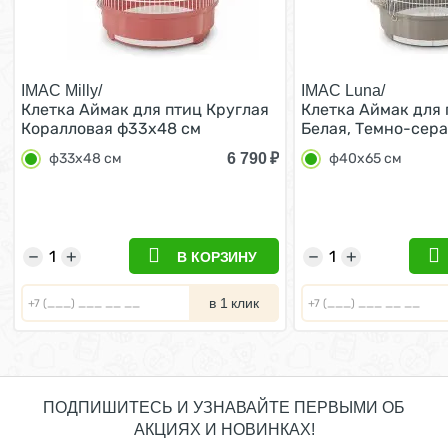
IMAC Milly/
IMAC Luna/
Клетка Аймак для птиц Круглая
Клетка Аймак для 
Коралловая ф33х48 см
Белая, Темно-сер
6 790
₽
ф33х48 см
ф40х65 см
−
+
−
+
В КОРЗИНУ
в 1 клик
ПОДПИШИТЕСЬ И УЗНАВАЙТЕ ПЕРВЫМИ ОБ
АКЦИЯХ И НОВИНКАХ!