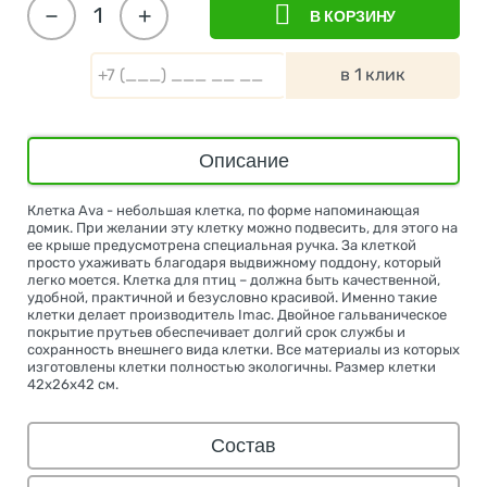
−
+
В КОРЗИНУ
в 1 клик
Описание
Клетка Ava - небольшая клетка, по форме напоминающая
домик. При желании эту клетку можно подвесить, для этого на
ее крыше предусмотрена специальная ручка. За клеткой
просто ухаживать благодаря выдвижному поддону, который
легко моется. Клетка для птиц – должна быть качественной,
удобной, практичной и безусловно красивой. Именно такие
клетки делает производитель Imac. Двойное гальваническое
покрытие прутьев обеспечивает долгий срок службы и
сохранность внешнего вида клетки. Все материалы из которых
изготовлены клетки полностью экологичны. Размер клетки
42х26х42 см.
Состав