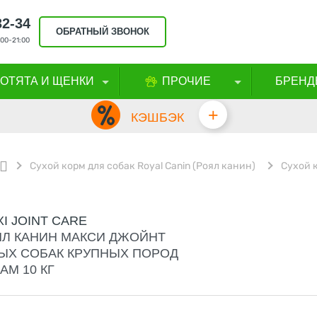
32-34
ОБРАТНЫЙ ЗВОНОК
00-21:00
КОТЯТА И ЩЕНКИ
ПРОЧИЕ
БРЕНД
+
КЭШБЭК
Cухой корм для собак Royal Canin (Роял канин)
Сухой 
I JOINT CARE
ЯЛ КАНИН МАКСИ ДЖОЙНТ
ЛЫХ СОБАК КРУПНЫХ ПОРОД
М 10 КГ