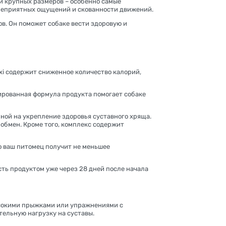
и крупных размеров – особенно самые
, неприятных ощущений и скованности движений.
ов. Он поможет собаке вести здоровую и
axi содержит сниженное количество калорий,
ированная формула продукта помогает собаке
ной на укрепление здоровья суставного хряща.
обмен. Кроме того, комплекс содержит
о ваш питомец получит не меньшее
ть продуктом уже через 28 дней после начала
ысокими прыжками или упражнениями с
тельную нагрузку на суставы.