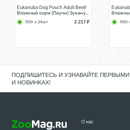
Eukanuba Dog Pouch Adult Beef/
Eukanub
Влажный корм (Паучи) Эукануба для взрослых соб
Влажный
2 217
₽
100г x 24шт
100г 
ПОДПИШИТЕСЬ И УЗНАВАЙТЕ ПЕРВЫМИ
И НОВИНКАХ!
О нас