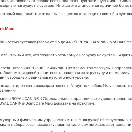
 значит, позволяют собаке вести полноценную активную жизнь. Собак
змерную нагрузку на суставы. Иногда это становится причиной боли
, который содержит питательные вещества для защиты костей и сустав
e Maxi
ьностью суставов (весом от 26 до 44 кг). ROYAL CANIN® Joint Care M
избыточный вес, что создает чрезмерную нагрузку на суставы. Адапт
 соединительной ткани – лишь один из элементов формулы, направлен
аболизм хрящевой ткани, восстанавливая ее структуру и нормализуя 
ия свободных радикалов на клеточном уровне.
но адаптированы к размерам челюстей крупных собак. Мы уверены, чт
овления!
дованию ROYAL CANIN® 97% владельцев выразили свою удовлетвореннос
OYAL CANIN® Joint Care Maxi доказана на практике.
егулярным физическим упражнениям, но не нагружайте ее суставы в
ускать набора веса, поскольку лишние килограммы оказывают дополни