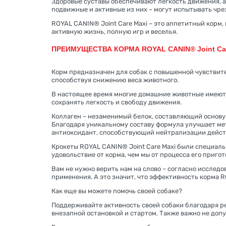
Здоровые суставы обеспечивают легкость движения, а
подвижные и активные из них – могут испытывать чре
ROYAL CANIN® Joint Care Maxi – это аппетитный корм
активную жизнь, полную игр и веселья.
ПРЕИМУЩЕСТВА КОРМА ROYAL CANIN® Joint Car
Корм предназначен для собак с повышенной чувствител
способствуя снижению веса животного.
В настоящее время многие домашние животные имеют 
сохранять легкость и свободу движения.
Коллаген – незаменимый белок, составляющий основу
Благодаря уникальному составу формула улучшает мет
антиоксидант, способствующий нейтрализации действ
Крокеты ROYAL CANIN® Joint Care Maxi были специаль
удовольствие от корма, чем мы от процесса его пригот
Вам не нужно верить нам на слово – согласно иссле
применения. А это значит, что эффективность корма R
Как еще вы можете помочь своей собаке?
Поддерживайте активность своей собаки благодаря р
внезапной остановкой и стартом. Также важно не доп