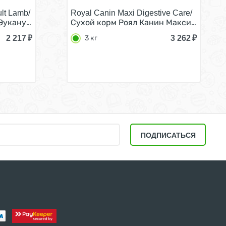
lt Lamb/
Royal Canin Maxi Digestive Care/
соусе (цена за упаковку) 100г x 24шт
укануба для взрослых собак с Ягненком в соусе (цена за
Сухой корм Роял Канин Макси Дайджес
2 217
₽
3 262
₽
3 кг
ПОДПИСАТЬСЯ