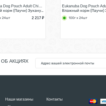
a Dog Pouch Adult Chicken/
Eukanuba Dog Pouch Adu
ак с Говядиной в соусе (цена за упаковку) 100г x 24шт
 корм (Паучи) Эукануба для взрослых собак с Курицей в 
Влажный корм (Паучи) Э
2 217
₽
x 24шт
100г x 24шт
 ОБ АКЦИЯХ
Наши магазины
Контакты