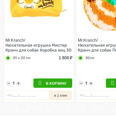
Mr.Kranch/
Mr.Kranch/
Нюхательная игрушка Мистер
Нюхательная игру
Кранч для собак Коробка яиц 30
Кранч для собак 
х 20 см
Итальяно 30см
1 800
₽
30 х 20 см
30см
−
+
−
+
В КОРЗИНУ
в 1 клик