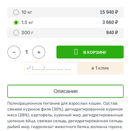
10 кг
15 940
₽
1,5 кг
3 660
₽
300 г
940
₽
−
+
В КОРЗИНУ
в 1 клик
Описание
Полнорационное питание для взрослых кошек. Состав:
свежее куриное филе (30%), дегидратированное куриное
мясо (28%), картофель, куриный жир, дегидратированные
цельные яйца, свежая сельдь, дегидратированная сельдь,
рыбий жир, гидролизат животного белка, волокна гороха,