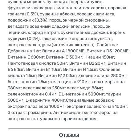
сушеная морковь, сушеная люцерна, инулин,
фруктоолигосахариды, маннанолигосахариды, порошок
граната (0,5%), сушеные яблоки, порошок шпината,
подорожник (0,3%), порошок черной смородины,
дегидратированный сладкий апельсин, порошок
черники, хлорид натрия, сухие пивные дрожжи, корень
куркумы (0,2%), глюкозамин, хондроитинсульфат,
экстракт календулы (источник лютеина). Свойства:
Добавки на 1 кг: Витамин А 18000МЕ; Витамин D3 1200МЕ;
Витамин Е 600мг; Витамин С 300мг; Ниацин 150мг;
Пантотеновая кислота 50мг; Витамин В2 20мг; Витамин
В6 8,1мг; Витамин В1 10мг; Витамин H 1,5мг; Фолиевая
кислота 1,5мг; Витамин B12 0,1мг; хлорид холина 2800мг;
бета-каротин 1,5мг; хелат цинка 910мг; хелат марганца
380мг; хелат железа 250мг; хелат меди 88мг;
селенометионин 0,4мг; DL-метионин 5000мг; таурин
5000мг; L-карнитин 400мг.Специальные добавки:
экстракт алоэ вера 1000мг; экстракт зеленого чая 100мг;
Экстракт розмарина. Антиоксиданты: токоферол из
экстрактов натурального происхождения.
Отзывы