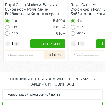
Royal Canin Mother & Babycat/
Royal Canin Mother 
Сухой корм Роял Канин
Сухой корм Роял 
Бэйбикэт для Котят в возрасте
Бэйбикэт для Котя
от 1 до 4 месяцев 4 кг
от 1 до 4 месяцев 4
5 490
₽
4 кг
4 кг
2 833
₽
2 кг
2 кг
616
₽
400 г
400 г
−
+
−
+
В КОРЗИНУ
в 1 клик
ПОДПИШИТЕСЬ И УЗНАВАЙТЕ ПЕРВЫМИ ОБ
АКЦИЯХ И НОВИНКАХ!