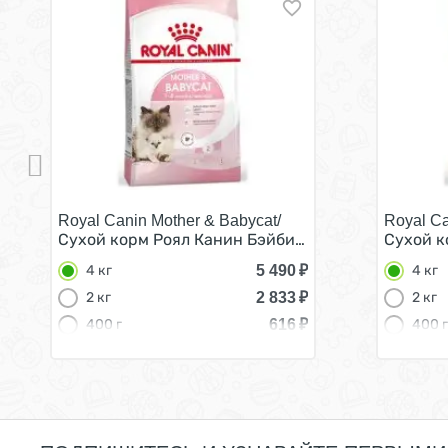
Royal Canin Mother & Babycat/
Royal Ca
Сухой корм Роял Канин Бэйбикэт для Котят в возр
Сухой к
5 490
₽
4 кг
4 кг
2 833
₽
2 кг
2 кг
616
₽
400 г
400 г