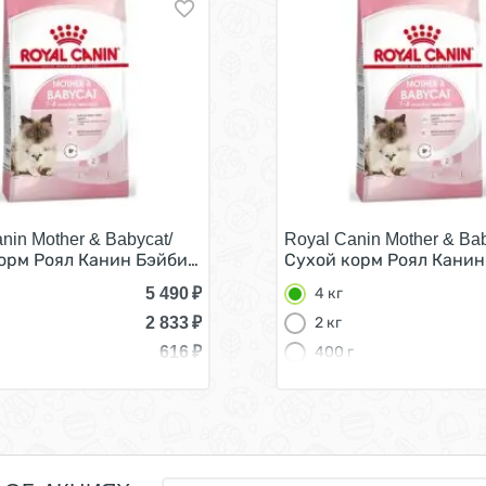
nin Mother & Babycat/
Royal Canin Mother & Bab
асте от 1 до 4 месяцев 4 кг
орм Роял Канин Бэйбикэт для Котят в возрасте от 1 до 4 
Сухой корм Роял Канин 
5 490
₽
4 кг
2 833
₽
2 кг
616
₽
400 г