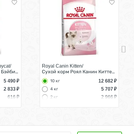
ycat/
Royal Canin Kitten/
месяцев 4 кг
Бэйбикэт для Котят в возрасте от 1 до 4 месяцев 4 кг
Сухой корм Роял Канин Киттен для Котя
5 490
₽
12 682
₽
10 кг
2 833
₽
5 707
₽
4 кг
616
₽
2 966
₽
2 кг
1 816
₽
1,2 кг
493
₽
300 г