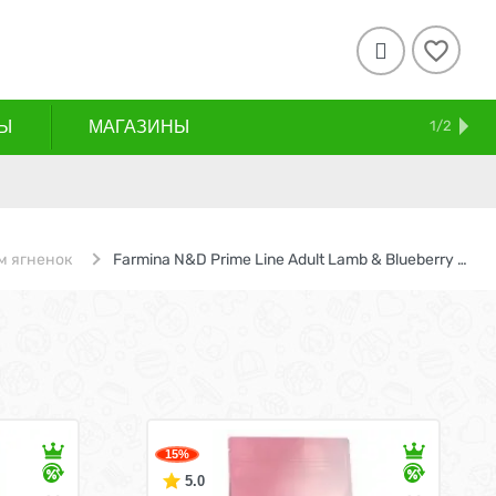

Ы
МАГАЗИНЫ
СКИДКИ
АКЦИИ
ДОСТАВКА И ОПЛАТА
КОНТАКТЫ
БЛОГ
1/2
м ягненок
Farmina N&D Prime Line Adult Lamb & Blueberry / Сухой Беззерновой корм Фармина для взрослых кошек Ягненок с Черникой
15%
5.0