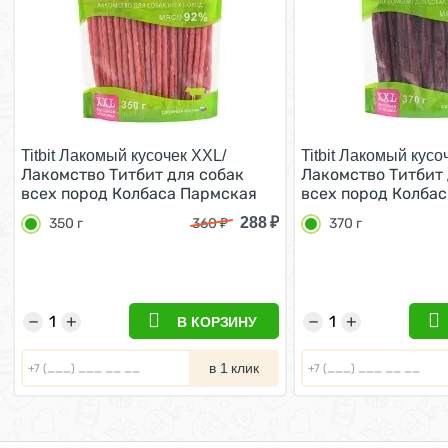
Titbit Лакомый кусочек XXL/
Titbit Лакомый кусо
Лакомство Титбит для собак
Лакомство Титбит 
всех пород Колбаса Пармская
всех пород Колба
350 г
370 г
288
₽
350 г
360
₽
370 г
−
+
−
+
В КОРЗИНУ
в 1 клик