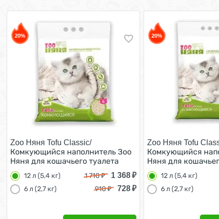
20%
20%
Zоо Няня Tofu Classic/
Zоо Няня Tofu Class
Комкующийся наполнитель Зоо
Комкующийся напо
Няня для кошачьего туалета
Няня для кошачьег
Растительный 12 л (5,4 кг)
Растительный 12 л 
1 368
₽
12 л (5,4 кг)
1 710
₽
12 л (5,4 кг)
728
₽
6 л (2,7 кг)
910
₽
6 л (2,7 кг)