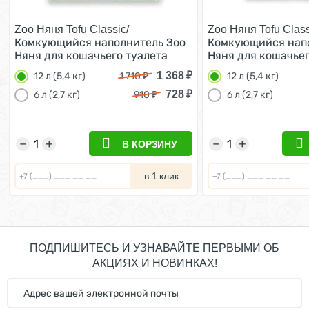
Zоо Няня Tofu Classic/
Zоо Няня Tofu Class
Комкующийся наполнитель Зоо
Комкующийся напо
Няня для кошачьего туалета
Няня для кошачьег
Растительный 12 л (5,4 кг)
Растительный 12 л 
1 368
₽
12 л (5,4 кг)
1 710
₽
12 л (5,4 кг)
728
₽
6 л (2,7 кг)
910
₽
6 л (2,7 кг)
−
+
−
+
В КОРЗИНУ
в 1 клик
ПОДПИШИТЕСЬ И УЗНАВАЙТЕ ПЕРВЫМИ ОБ
АКЦИЯХ И НОВИНКАХ!