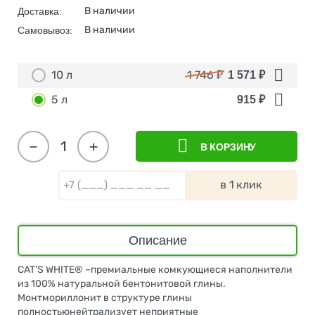
В наличии
Доставка:
В наличии
Самовывоз:
10 л
1 746
₽
1 571
₽
5 л
915
₽
−
+
В КОРЗИНУ
в 1 клик
Описание
CAT’S WHITE® –премиальные комкующиеся наполнители
из 100% натуральной бентонитовой глины.
Монтмориллонит в структуре глины
полностьюнейтрализует неприятные