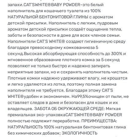
запахи.CAT’SWHITE®BABY POWDER–это белый
наполнитель для кошачьего туалета из 100%
НАТУРАЛЬНОЙ БЕНТОНИТОВОЙ ГЛИНЫ с ароматом
детской присыпки. Наполнитель с легким, пудровым
ароматом детской присыпки создаёт ощущение тепла,
заботы и безопасности в доме для всех членов семьи.
Наполнители CAT’S WHITE® создают гигиеничную среду
благодаря превосходному комкованиюза 5
секунд.Высокая абсорбирующая способность до 300% и
мгновенное образование плотного комка за 5 секунд
позволяют не только быстро и надежно запирать
неприятные запахи, но и сохранять наполнитель чистым.
Плотные комки надежно удерживают влагу, не крошатся
и легко удаляются из лотка, поэтому полная замена
наполнителя не требуется. Благодаря этому CAT’S
WHITE®удобен и экономичен. На99,5%очищен от пыли, не
оставляет следов в доме и безопасен для кошек и их
владельцев. ЗАБОТА ОБ ОКРУЖАЮЩЕЙ СРЕДЕ: Мягкая
премиальная эко-упаковкаCAT’SWHITE®BABY POWDER
полностью подлежит переработке. ПРЕИМУЩЕСТВА:
НАТУРАЛЬНОСТЬ 100% натуральная бентонитовая глина
без химических добавок; ЭКОЛОГИЧНОСТЬ