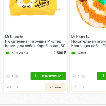
Mr.Kranch/
Mr.Kranch/
Нюхательная игрушка Мистер
Нюхательная игру
Кранч для собак Коробка яиц 30
Кранч для собак 
х 20 см
Итальяно 30см
1 800
₽
30 х 20 см
30см
−
+
−
+
В КОРЗИНУ
в 1 клик