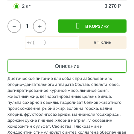
2 кг
3 270
₽
−
+
В КОРЗИНУ
в 1 клик
Описание
Диетическое питание для собак при заболеваниях
опорно-двигательного аппарата Состав: спельта, овес,
дегидратированное куриное мясо, льняное семя,
животный жир, дегидратированные цельные яйца,
пульпа сахарной свеклы, гидролизат белков животного
происхождения, рыбий жир, волокна гороха, калия
хлорид, фруктоолигосахариды, маннанолигосахариды,
дрожжи сухие пивные, хлорид натрия, глюкозамин,
хондроитин сульфат. Свойства: Глюкозамин и
Хондроитин стимулируют синтез коллагена обеспечивая