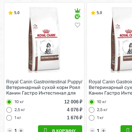
5.0
5.0
Royal Canin Gastrointestinal Puppy/
Royal Canin Gastroi
Ветеринарный сухой корм Роял
Ветеринарный сух
Канин Гастро Интестинал для
Канин Гастро Инт
Щенков при нарушении
Щенков при нару
12 006
₽
10 кг
10 кг
Пищеварения 10 кг
Пищеварения 10 к
4 076
₽
2,5 кг
2,5 кг
1 676
₽
1 кг
1 кг
−
+
−
+
В КОРЗИНУ