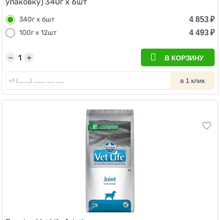
упаковку) 340г х 6шт
4 853
₽
340г х 6шт
4 493
₽
100г х 12шт
−
+
В КОРЗИНУ
в 1 клик