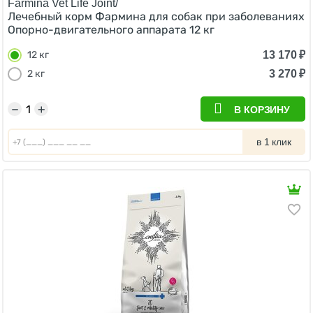
Farmina Vet Life Joint/
Лечебный корм Фармина для собак при заболеваниях
Опорно-двигательного аппарата 12 кг
13 170
₽
12 кг
3 270
₽
2 кг
−
+
В КОРЗИНУ
в 1 клик