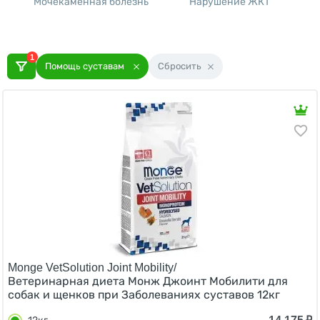
Мочекаменная болезнь
Нарушение ЖКТ
Х
1
Помощь суставам
Сбросить
Monge VetSolution Joint Mobility/
Ветеринарная диета Монж Джоинт Мобилити для
собак и щенков при Заболеваниях суставов 12кг