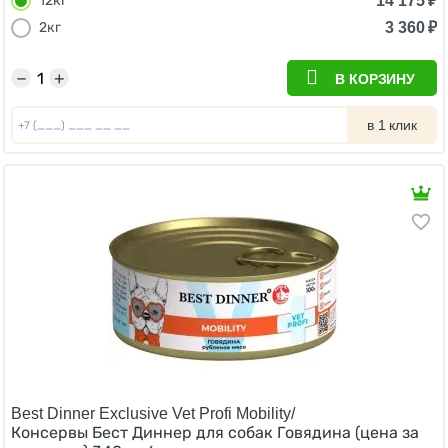
14 175
₽
12кг
3 360
₽
2кг
−
+
В КОРЗИНУ
в 1 клик
Best Dinner Exclusive Vet Profi Mobility/
Консервы Бест Диннер для собак Говядина (цена за