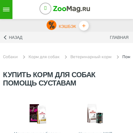
+
КЭШБЭК
НАЗАД
ГЛАВНАЯ
Собаки
Корм для собак
Ветеринарный корм
Помо
КУПИТЬ КОРМ ДЛЯ СОБАК
ПОМОЩЬ СУСТАВАМ