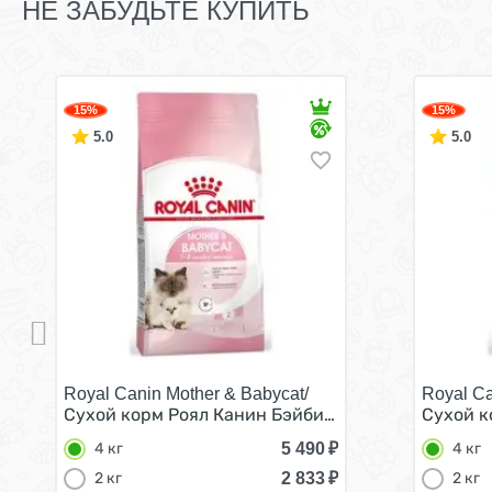
НЕ ЗАБУДЬТЕ КУПИТЬ
15%
15%
5.0
5.0
Royal Canin Mother & Babycat/
Royal Ca
Сухой корм Роял Канин Бэйбикэт для Котят в возр
Сухой к
5 490
₽
4 кг
4 кг
2 833
₽
2 кг
2 кг