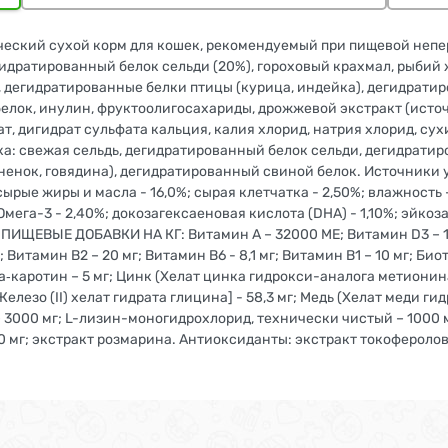
еский сухой корм для кошек, рекомендуемый при пищевой непер
дратированный белок сельди (20%), гороховый крахмал, рыбий жи
ир, дегидратированные белки птицы (курица, индейка), дегидра
белок, инулин, фруктоолигосахариды, дрожжевой экстракт (ист
, дигидрат сульфата кальция, калия хлорид, натрия хлорид, сух
а: свежая сельдь, дегидратированный белок сельди, дегидратир
нок, говядина), дегидратированный свиной белок. Источники у
е жиры и масла - 16,0%; сырая клетчатка - 2,50%; влажность – 8
 Омега-3 - 2,40%; докозагексаеновая кислота (DHA) - 1,10%; эйкоз
. ПИЩЕВЫЕ ДОБАВКИ НА КГ: Витамин А – 32000 МЕ; Витамин D3 – 1
Витамин В2 – 20 мг; Витамин В6 - 8,1 мг; Витамин В1 – 10 мг; Биоти
ета‐каротин – 5 мг; Цинк (Xелат цинка гидрокси-аналога метионин
лезо (II) хелат гидрата глицина] - 58,3 мг; Mедь (Хелат меди ги
 3000 мг; L-лизин-моногидрохлорид, технически чистый – 1000 мг
0 мг; экстракт розмарина. Антиоксиданты: экстракт токоферолов