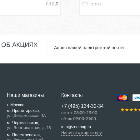
616
₽
400 г
 ОБ АКЦИЯХ
Наши магазины
Контакты
г. Москва
+7 (495) 134-32-34
м. Пролетарская,
пн-пт 08:00-23:00
ул. Динамовская, 1А
сб-вс 09:00-21:00
м. Черкизовская,
info@zoomag.ru
ул. Вернисажная, д. 13
Написать директору
м. Полежаевская,
ул. Зорге, дом 1, с2