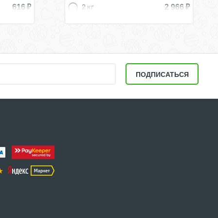
616
₽
2 966
₽
2 кг
1 816
₽
1,2 кг
493
₽
300 г
ПОДПИСАТЬСЯ