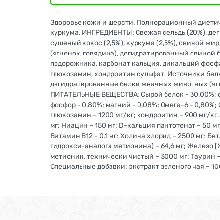
Здоровье кожи и шерсти. Полнорационный диетич
куркума. ИНГРЕДИЕНТЫ: Свежая сельдь (20%), деги
сушеный кокос (2,5%), куркума (2,5%), свиной ж
(ягненок, говядина), дегидратированный свиной 
подорожника, карбонат кальция, дикальций фосфат
глюкозамин, хондроитин сульфат. Источники белк
дегидратированные белки жвачных животных (ягне
ПИТАТЕЛЬНЫЕ ВЕЩЕСТВА: Сырой белок - 30,00%; сыры
фосфор - 0,80%; магний - 0,08%; Омега-6 - 0,80%;
глюкозамин – 1200 мг/кг; хондроитин – 900 мг/кг
мг; Ниацин – 150 мг; D-кальция пантотенат – 50 мг; 
Витамин В12 - 0,1 мг; Холина хлорид – 2500 мг; Б
гидрокси-аналога метионина) – 64,6 мг; Железо [Же
метионин, технически чистый – 3000 мг; Таурин –
Специальные добавки: экстракт зеленого чая – 10