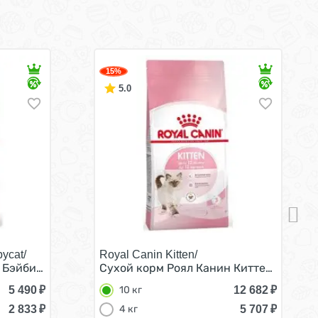
15%
5.0
ycat/
Royal Canin Kitten/
месяцев 4 кг
Бэйбикэт для Котят в возрасте от 1 до 4 месяцев 4 кг
Сухой корм Роял Канин Киттен для Котя
5 490
₽
12 682
₽
10 кг
2 833
₽
5 707
₽
4 кг