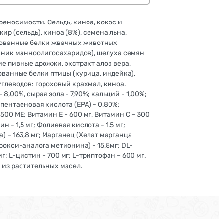
еносимости. Сельдь, киноа, кокос и
р (сельдь), киноа (8%), семена льна,
тированные белки жвачных животных
очник манноолигосахаридов), шелуха семян
ие пивные дрожжи, экстракт алоэ вера,
ованные белки птицы (курица, индейка),
глеводов: гороховый крахмал, киноа.
,00%, сырая зола - 7,90%; кальций - 1,00%;
апентаеновая кислота (EPA) - 0,80%;
500 МЕ; Витамин Е – 600 мг, Витамин С – 300
н - 1,5 мг; Фолиевая кислота - 1,5 мг;
а) – 163,8 мг; Mарганец (Xелат марганца
дрокси-аналога метионина) - 15,8мг; DL-
; L-цистин – 700 мг; L-триптофан – 600 мг.
 из растительных масел.