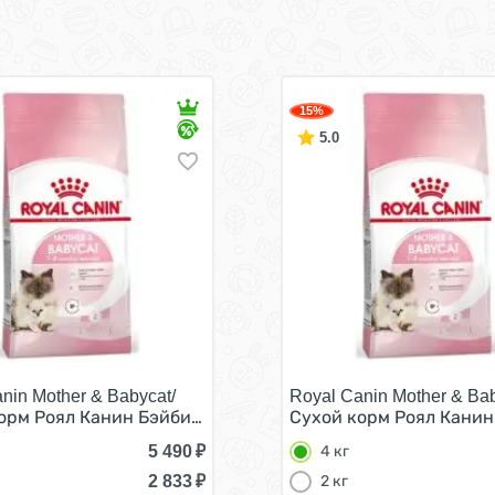
15%
5.0
nin Mother & Babycat/
Royal Canin Mother & Bab
асте от 1 до 4 месяцев 4 кг
орм Роял Канин Бэйбикэт для Котят в возрасте от 1 до 4 
Сухой корм Роял Канин 
5 490
₽
4 кг
2 833
₽
2 кг