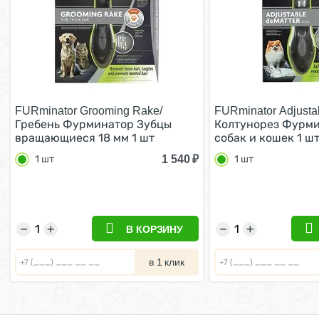
FURminator Grooming Rake/
FURminator Adjustab
Гребень Фурминатор Зубцы
Колтунорез Фурми
вращающиеся 18 мм 1 шт
собак и кошек 1 ш
1 540
₽
1 шт
1 шт
−
+
−
+
В КОРЗИНУ
в 1 клик