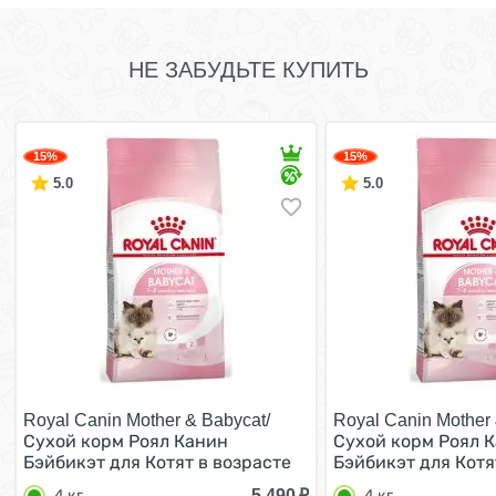
НЕ ЗАБУДЬТЕ КУПИТЬ
15%
15%
5.0
5.0
Royal Canin Mother & Babycat/
Royal Canin Mother 
Сухой корм Роял Канин
Сухой корм Роял 
Бэйбикэт для Котят в возрасте
Бэйбикэт для Котя
от 1 до 4 месяцев 4 кг
от 1 до 4 месяцев 4
5 490
₽
4 кг
4 кг