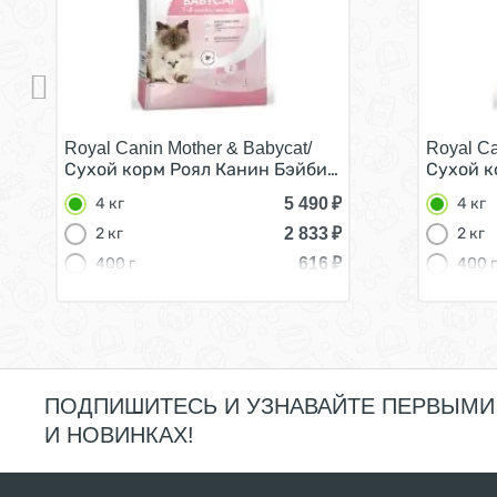
Royal Canin Mother & Babycat/
Royal Ca
Сухой корм Роял Канин Бэйбикэт для Котят в возр
Сухой к
5 490
₽
4 кг
4 кг
2 833
₽
2 кг
2 кг
616
₽
400 г
400 г
ПОДПИШИТЕСЬ И УЗНАВАЙТЕ ПЕРВЫМИ
И НОВИНКАХ!