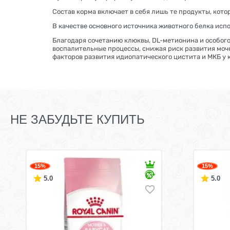
Состав корма включает в себя лишь те продукты, кот
В качестве основного источника животного белка испо
Благодаря сочетанию клюквы, DL-метионина и особог
воспалительные процессы, снижая риск развития моче
факторов развития идиопатического цистита и МКБ у 
НЕ ЗАБУДЬТЕ КУПИТЬ
15%
15%
5.0
5.0