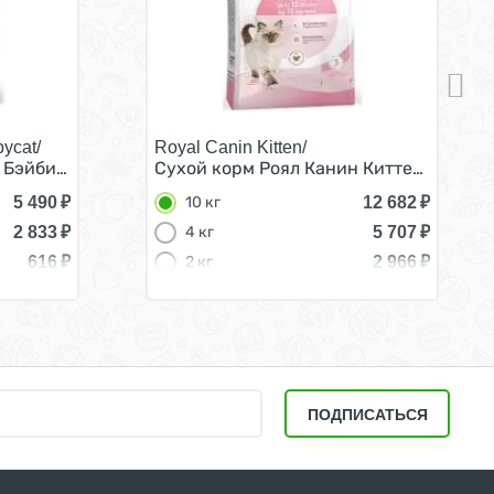
ycat/
Royal Canin Kitten/
месяцев 4 кг
Бэйбикэт для Котят в возрасте от 1 до 4 месяцев 4 кг
Сухой корм Роял Канин Киттен для Котя
5 490
₽
12 682
₽
10 кг
2 833
₽
5 707
₽
4 кг
616
₽
2 966
₽
2 кг
1 816
₽
1,2 кг
493
₽
300 г
ПОДПИСАТЬСЯ