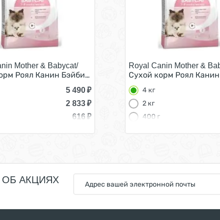
nin Mother & Babycat/
Royal Canin Mother & Bab
асте от 1 до 4 месяцев 4 кг
орм Роял Канин Бэйбикэт для Котят в возрасте от 1 до 4 
Сухой корм Роял Канин 
5 490
₽
4 кг
2 833
₽
2 кг
616
₽
400 г
 ОБ АКЦИЯХ