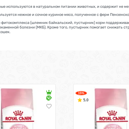
орые используются в натуральном питании животных, и содержит не ме
льзуется нежное и сочное куриное мясо, полученное с ферм Пензенско
о фитокомплекса (шлемник байкальский, пустырник) корм поддержива
каменной болезни (МКБ). Кроме того, пустырник помогает снижать стр
кошек.
15%
5.0