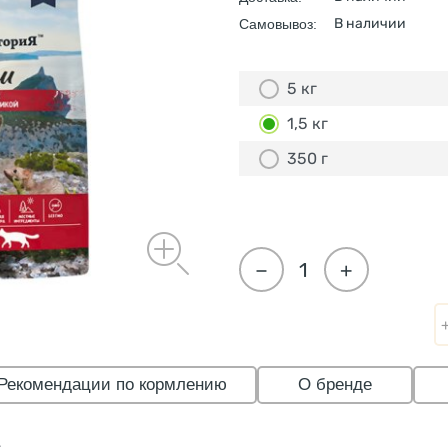
В наличии
Самовывоз:
5 кг
1,5 кг
350 г
−
+
Рекомендации по кормлению
О бренде
.