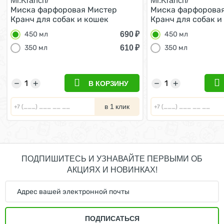
Mr.Kranch/
Mr.Kranch/
Миска фарфоровая Мистер
Миска фарфорова
Кранч для собак и кошек
Кранч для собак и
Апельсины Белая 450 мл
Апельсины Белая 
690
₽
450 мл
450 мл
610
₽
350 мл
350 мл
−
+
−
+
В КОРЗИНУ
в 1 клик
ПОДПИШИТЕСЬ И УЗНАВАЙТЕ ПЕРВЫМИ ОБ
АКЦИЯХ И НОВИНКАХ!
ПОДПИСАТЬСЯ