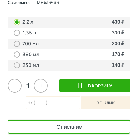
В наличии
Самовывоз:
2,2 л
430
₽
1,35 л
330
₽
700 мл
230
₽
380 мл
170
₽
230 мл
140
₽
−
+
В КОРЗИНУ
в 1 клик
Описание