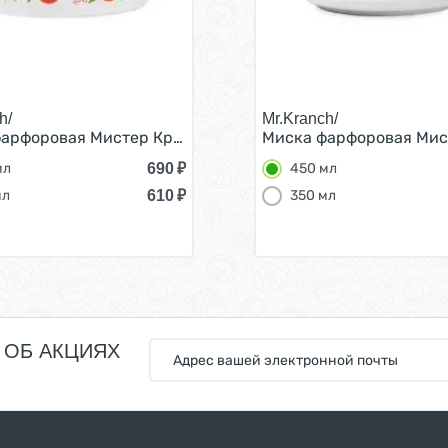
h/
Mr.Kranch/
шек Апельсины Белая 450 мл
арфоровая Мистер Кранч для собак и кошек Апельсины 
Миска фарфоровая Мист
690
₽
мл
450 мл
610
₽
мл
350 мл
 ОБ АКЦИЯХ