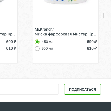
Mr.Kranch/
Белая 450 мл
ер Кранч для собак и кошек Лимоны Белая 450 мл
Миска фарфоровая Мистер Кранч для с
690
₽
690
₽
450 мл
610
₽
610
₽
350 мл
ПОДПИСАТЬСЯ