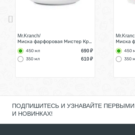
Mr.Kranch/
Mr.Kranc
Миска фарфоровая Мистер Кранч для собак и ко
Миска ф
690
₽
450 мл
450 
610
₽
350 мл
350 
ПОДПИШИТЕСЬ И УЗНАВАЙТЕ ПЕРВЫМИ
И НОВИНКАХ!