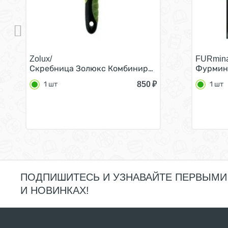
Zolux/
FURminat
Скребница Золюкс Комбинированная 13 зубцов 1
Фурмина
850
₽
1 шт
1 шт
ПОДПИШИТЕСЬ И УЗНАВАЙТЕ ПЕРВЫМИ
И НОВИНКАХ!