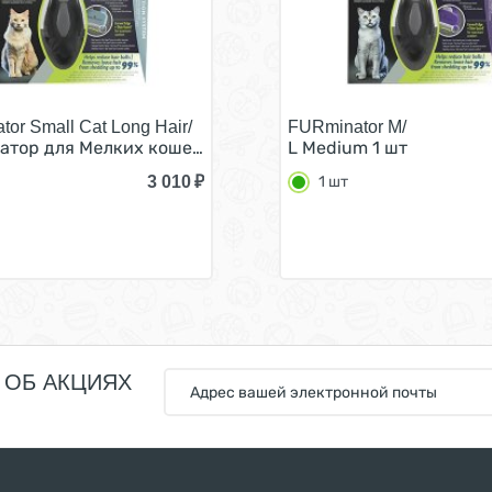
or Small Cat Long Hair/
FURminator M/
 шт
тор для Мелких кошек с Длинной шерстью 1 шт
L Medium 1 шт
3 010
₽
1 шт
 ОБ АКЦИЯХ