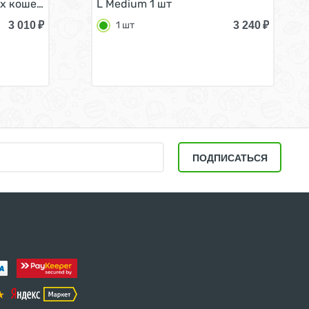
х кошек с Длинной шерстью 1 шт
L Medium 1 шт
3 010
₽
3 240
₽
1 шт
ПОДПИСАТЬСЯ