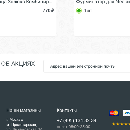
 шт
ца Золюкс Комбинированная 20 зубцов 1 шт
Фурминатор для Мелки
770
₽
1 шт
 ОБ АКЦИЯХ
Наши магазины
Контакты
г. Москва
+7 (495) 134-32-34
м. Пролетарская,
пн-пт 08:00-23:00
ул. Динамовская, 1А