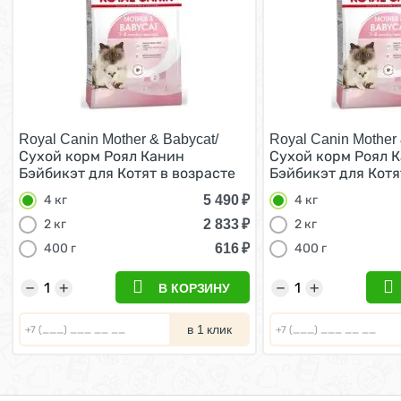
Royal Canin Mother & Babycat/
Royal Canin Mother 
Сухой корм Роял Канин
Сухой корм Роял 
Бэйбикэт для Котят в возрасте
Бэйбикэт для Котя
от 1 до 4 месяцев 4 кг
от 1 до 4 месяцев 4
5 490
₽
4 кг
4 кг
2 833
₽
2 кг
2 кг
616
₽
400 г
400 г
−
+
−
+
В КОРЗИНУ
в 1 клик