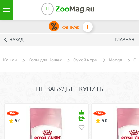
+
КЭШБЭК
НАЗАД
ГЛАВНАЯ
Кошки
Корм для Кошек
Сухой корм
Monge
Су
НЕ ЗАБУДЬТЕ КУПИТЬ
15%
15%
5.0
5.0