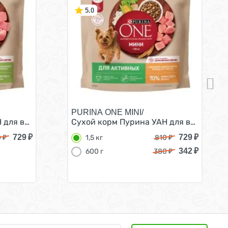
5.0
PURINA ONE MINI/
 г
увствительном пищеварении с лососем 600 г
для взрослых собак мелких пород при склоннности к наб
Сухой корм Пурина УАН для взрослых с
729
₽
729
₽
0
₽
1,5 кг
810
₽
342
₽
600 г
380
₽