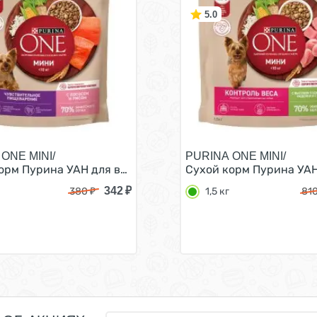
5.0
ONE MINI/
PURINA ONE MINI/
их пород при склоннности к набору веса с индейкой 600
орм Пурина УАН для взрослых собак мелких пород при ч
Сухой корм Пурина УАН 
342
₽
380
₽
1,5 кг
81