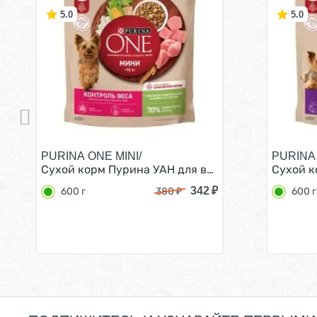
5.0
5.0
PURINA ONE MINI/
PURINA 
Сухой корм Пурина УАН для взрослых собак мелк
Сухой к
342
₽
600 г
380
₽
600 г