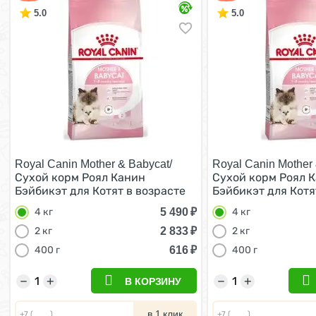
5.0
5.0
Royal Canin Mother & Babycat/
Royal Canin Mother 
Сухой корм Роял Канин
Сухой корм Роял 
Бэйбикэт для Котят в возрасте
Бэйбикэт для Котя
от 1 до 4 месяцев 4 кг
от 1 до 4 месяцев 4
5 490
₽
4 кг
4 кг
2 833
₽
2 кг
2 кг
616
₽
400 г
400 г
−
+
−
+
В КОРЗИНУ
в 1 клик