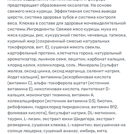
предотвращает образование оксалатов. На основе
свежего мяса курицы. Эффективная система вывода
шерсти, система здоровья зубов и система контроля
веса. Клюква в составе для здоровья мочевыделительной
системы.Ингредиенты: Свежее мясо курицы, мука из
мяса курицы, рис, кукурузный глютен, чечевица, тапиока,
куриный жир (сохраненный смесью натуральных
токоферолов, вит. Е), сушеная мякоть свеклы,
картофельный протеин, клетчатка гороха, натуральный
ароматизатор, льняное семя, лецитин, карбонат кальция,
хлорид калия, холинхлорид, соль , Минералы [сульфат
железа, оксид цинка, оксид марганца, селенит натрия,
йодат кальция], витамины [аскорбиновая кислота
(витамин C), альфа-токоферола ацетат (источник
витамина Е), никотиновая кислота, пантотенат D-
кальция, мононитрат тиамина, витамин А,
холекальциферол (источник витамина D3), биотин,
рибофлавин, гидрохлорид пиридоксина, витамин B12,
фолиевая кислота], бисульфат натрия, DL-метионин,
таурин, L-лизин, экстракт юкки Шидигера, экстракт
розмарина, сушеная клюква, L-карнитин, высушенная на
солнце люцерна, сушеный ананас, имбирь, мята,