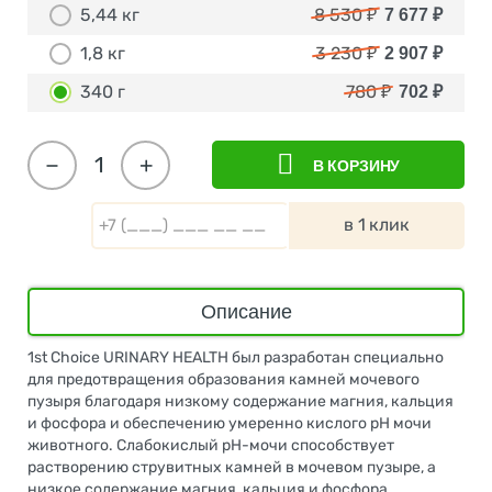
5,44 кг
8 530
₽
7 677
₽
1,8 кг
3 230
₽
2 907
₽
340 г
780
₽
702
₽
−
+
В КОРЗИНУ
в 1 клик
Описание
1st Choice URINARY HEALTH был разработан специально
для предотвращения образования камней мочевого
пузыря благодаря низкому содержание магния, кальция
и фосфора и обеспечению умеренно кислого рН мочи
животного. Слабокислый рН-мочи способствует
растворению струвитных камней в мочевом пузыре, а
низкое содержание магния, кальция и фосфора