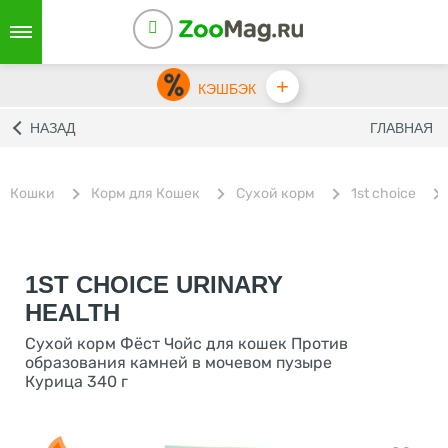
+
КЭШБЭК
НАЗАД
ГЛАВНАЯ
Кошки
Корм для Кошек
Сухой корм
1st choice
1ST CHOICE URINARY
HEALTH
Сухой корм Фёст Чойс для кошек Против
образования камней в мочевом пузыре
Курица 340 г