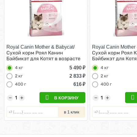
Royal Canin Mother & Babycat/
Royal Canin Mother 
Сухой корм Роял Канин
Сухой корм Роял 
Бэйбикэт для Котят в возрасте
Бэйбикэт для Котя
от 1 до 4 месяцев 4 кг
от 1 до 4 месяцев 4
5 490
₽
4 кг
4 кг
2 833
₽
2 кг
2 кг
616
₽
400 г
400 г
−
+
−
+
В КОРЗИНУ
в 1 клик