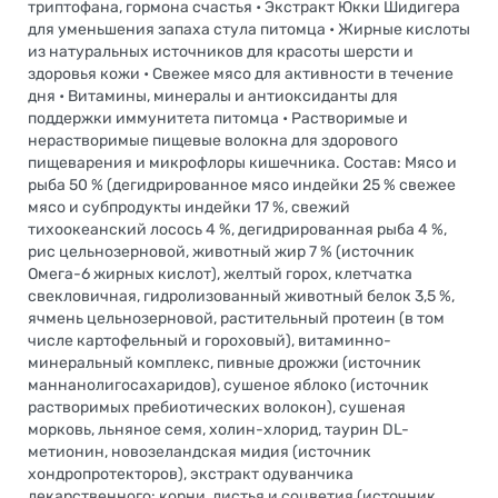
триптофана, гормона счастья • Экстракт Юкки Шидигера
для уменьшения запаха стула питомца • Жирные кислоты
из натуральных источников для красоты шерсти и
здоровья кожи • Свежее мясо для активности в течение
дня • Витамины, минералы и антиоксиданты для
поддержки иммунитета питомца • Растворимые и
нерастворимые пищевые волокна для здорового
пищеварения и микрофлоры кишечника. Состав: Мясо и
рыба 50 % (дегидрированное мясо индейки 25 % свежее
мясо и субпродукты индейки 17 %, свежий
тихоокеанский лосось 4 %, дегидрированная рыба 4 %,
рис цельнозерновой, животный жир 7 % (источник
Омега-6 жирных кислот), желтый горох, клетчатка
свекловичная, гидролизованный животный белок 3,5 %,
ячмень цельнозерновой, растительный протеин (в том
числе картофельный и гороховый), витаминно-
минеральный комплекс, пивные дрожжи (источник
маннанолигосахаридов), сушеное яблоко (источник
растворимых пребиотических волокон), сушеная
морковь, льняное семя, холин-хлорид, таурин DL-
метионин, новозеландская мидия (источник
хондропротекторов), экстракт одуванчика
лекарственного: корни, листья и соцветия (источник