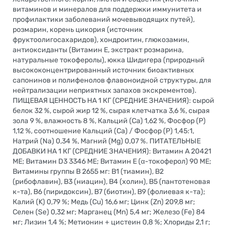
витаминов и минералов для поддержки иммунитета и
профилактики заболеваний мочевыводящих путей),
розмарин, корень цикория (источник
фруктоолигосахаридов), хондроитин, глюкозамин,
антиоксиданты (Витамин Е, экстракт розмарина,
натуральные токоферолы), юкка Шидигера (природный
высококонцентрированный источник биоактивных
сапонинов и полифенолов флавоноидной структуры, для
нейтрализации неприятных запахов экскрементов).
ПИЩЕВАЯ ЦЕННОСТЬ НА 1 КГ (СРЕДНИЕ ЗНАЧЕНИЯ): сырой
белок 32 %, сырой жир 12 %, сырая клетчатка 3,6 %, сырая
зола 9 %, влажность 8 %, Кальций (Са) 1,62 %, Фосфор (Р)
1,12 %, соотношение Кальций (Са) / Фосфор (Р) 1,45:1,
Натрий (Na) 0,34 %, Магний (Mg) 0,07 %. ПИТАТЕЛЬНЫЕ
ДОБАВКИ НА 1 КГ (СРЕДНИЕ ЗНАЧЕНИЯ): Витамин A 20421
МЕ; Витамин D3 3346 МЕ; Витамин Е (α-токоферол) 90 МЕ;
Витамины группы В 2655 мг: В1 (тиамин), В2
(рибофлавин), В3 (ниацин), В4 (холин), В5 (пантотеновая
к-та), В6 (пиридоксин), В7 (биотин), В9 (фолиевая к-та);
Калий (K) 0,79 %; Медь (Cu) 16,6 мг; Цинк (Zn) 209,8 мг;
Селен (Se) 0,32 мг; Марганец (Mn) 5,4 мг; Железо (Fe) 84
мг; Лизин 1,4 %; Метионин + цистеин 0,8 %; Хлориды 2,1 г;