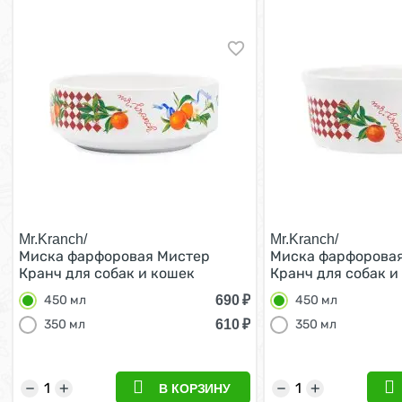
Mr.Kranch/
Mr.Kranch/
Миска фарфоровая Мистер
Миска фарфорова
Кранч для собак и кошек
Кранч для собак и
Апельсины Белая 450 мл
Апельсины Белая 
690
₽
450 мл
450 мл
610
₽
350 мл
350 мл
−
+
−
+
В КОРЗИНУ