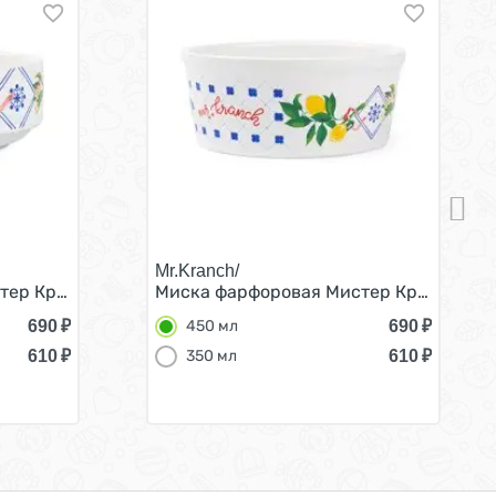
Mr.Kranch/
Белая 450 мл
ер Кранч для собак и кошек Лимоны Белая 450 мл
Миска фарфоровая Мистер Кранч для с
690
₽
690
₽
450 мл
610
₽
610
₽
350 мл