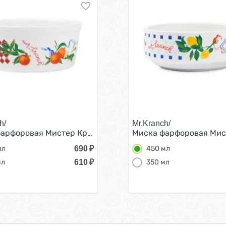
h/
Mr.Kranch/
шек Апельсины Белая 450 мл
арфоровая Мистер Кранч для собак и кошек Апельсины 
Миска фарфоровая Мист
690
₽
мл
450 мл
610
₽
мл
350 мл