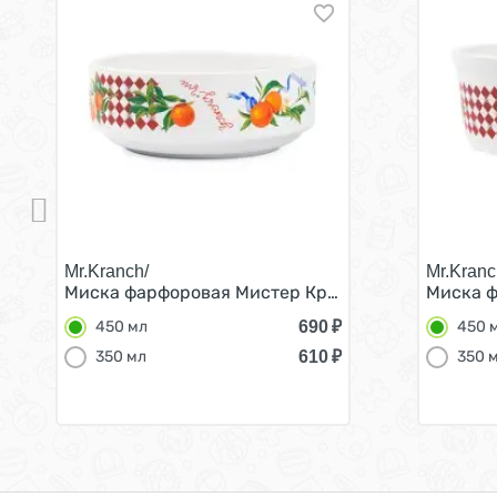
Mr.Kranch/
Mr.Kranc
Миска фарфоровая Мистер Кранч для собак и ко
Миска ф
690
₽
450 мл
450 
610
₽
350 мл
350 