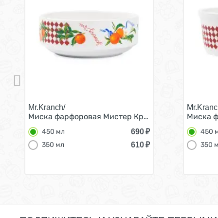
Mr.Kranch/
Mr.Kranc
Миска фарфоровая Мистер Кранч для собак и ко
Миска ф
690
₽
450 мл
450 
610
₽
350 мл
350 