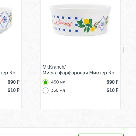
Mr.Kranch/
Белая 450 мл
ер Кранч для собак и кошек Лимоны Белая 450 мл
Миска фарфоровая Мистер Кранч для с
690
₽
690
₽
450 мл
610
₽
610
₽
350 мл