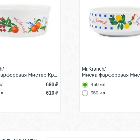
h/
Mr.Kranch/
шек Апельсины Белая 450 мл
арфоровая Мистер Кранч для собак и кошек Апельсины 
Миска фарфоровая Мист
690
₽
мл
450 мл
610
₽
мл
350 мл