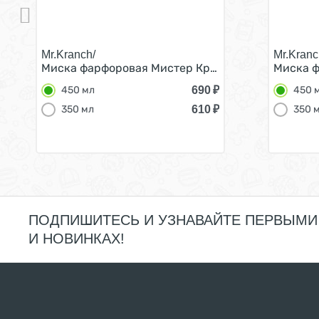
Mr.Kranch/
Mr.Kranc
Миска фарфоровая Мистер Кранч для собак и ко
Миска ф
690
₽
450 мл
450 
610
₽
350 мл
350 
ПОДПИШИТЕСЬ И УЗНАВАЙТЕ ПЕРВЫМИ
И НОВИНКАХ!