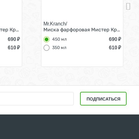
Mr.Kranch/
Белая 450 мл
ер Кранч для собак и кошек Лимоны Белая 450 мл
Миска фарфоровая Мистер Кранч для с
690
₽
690
₽
450 мл
610
₽
610
₽
350 мл
ПОДПИСАТЬСЯ