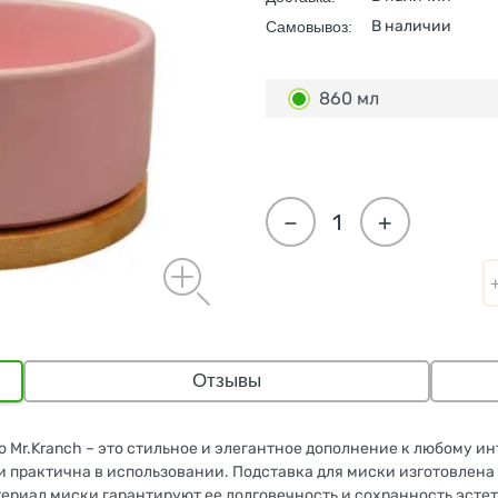
В наличии
Самовывоз:
860 мл
−
+
Отзывы
 Mr.Kranch – это стильное и элегантное дополнение к любому и
 практична в использовании. Подставка для миски изготовлена 
ериал миски гарантируют ее долговечность и сохранность эстет