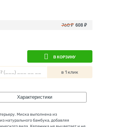
760
₽
608
₽
В КОРЗИНУ
в 1 клик
Характеристики
нтерьеру. Миска выполнена из
из натурального бамбука, добавляя
ического вида. Керамика не выцветает и не