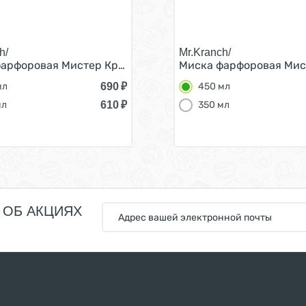
h/
Mr.Kranch/
шек Апельсины Белая 450 мл
арфоровая Мистер Кранч для собак и кошек Апельсины 
Миска фарфоровая Мист
690
₽
мл
450 мл
610
₽
мл
350 мл
 ОБ АКЦИЯХ