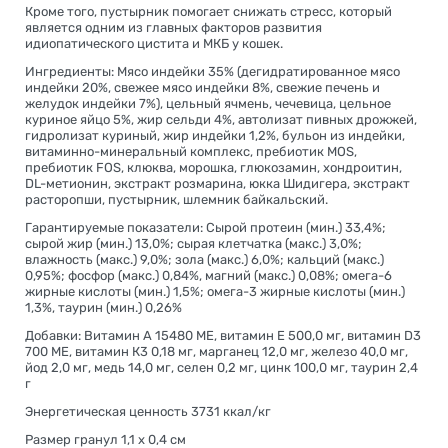
Кроме того, пустырник помогает снижать стресс, который
является одним из главных факторов развития
идиопатического цистита и МКБ у кошек.
Ингредиенты: Мясо индейки 35% (дегидратированное мясо
индейки 20%, свежее мясо индейки 8%, свежие печень и
желудок индейки 7%), цельный ячмень, чечевица, цельное
куриное яйцо 5%, жир сельди 4%, автолизат пивных дрожжей,
гидролизат куриный, жир индейки 1,2%, бульон из индейки,
витаминно-минеральный комплекс, пребиотик MOS,
пребиотик FOS, клюква, морошка, глюкозамин, хондроитин,
DL-метионин, экстракт розмарина, юкка Шидигера, экстракт
расторопши, пустырник, шлемник байкальский.
Гарантируемые показатели: Сырой протеин (мин.) 33,4%;
сырой жир (мин.) 13,0%; сырая клетчатка (макс.) 3,0%;
влажность (макс.) 9,0%; зола (макс.) 6,0%; кальций (макс.)
0,95%; фосфор (макс.) 0,84%, магний (макс.) 0,08%; омега-6
жирные кислоты (мин.) 1,5%; омега-3 жирные кислоты (мин.)
1,3%, таурин (мин.) 0,26%
Добавки: Витамин А 15480 МЕ, витамин Е 500,0 мг, витамин D3
700 МЕ, витамин К3 0,18 мг, марганец 12,0 мг, железо 40,0 мг,
йод 2,0 мг, медь 14,0 мг, селен 0,2 мг, цинк 100,0 мг, таурин 2,4
г
Энергетическая ценность 3731 ккал/кг
Размер гранул 1,1 х 0,4 см