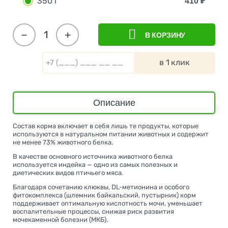
350 г
410
₽
−
+
В КОРЗИНУ
в 1 клик
Описание
Состав корма включает в себя лишь те продукты, которые
используются в натуральном питании животных и содержит
не менее 73% животного белка.
В качестве основного источника животного белка
используется индейка — одно из самых полезных и
диетических видов птичьего мяса.
Благодаря сочетанию клюквы, DL-метионина и особого
фитокомплекса (шлемник байкальский, пустырник) корм
поддерживает оптимальную кислотность мочи, уменьшает
воспалительные процессы, снижая риск развития
мочекаменной болезни (МКБ).