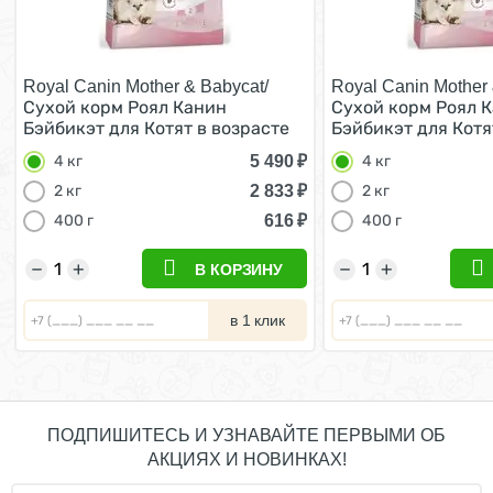
Royal Canin Mother & Babycat/
Royal Canin Mother 
Сухой корм Роял Канин
Сухой корм Роял 
Бэйбикэт для Котят в возрасте
Бэйбикэт для Котя
от 1 до 4 месяцев 4 кг
от 1 до 4 месяцев 4
5 490
₽
4 кг
4 кг
2 833
₽
2 кг
2 кг
616
₽
400 г
400 г
−
+
−
+
В КОРЗИНУ
в 1 клик
ПОДПИШИТЕСЬ И УЗНАВАЙТЕ ПЕРВЫМИ ОБ
АКЦИЯХ И НОВИНКАХ!