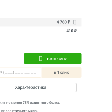
4 780
₽
410
₽
В КОРЗИНУ
в 1 клик
Характеристики
жит не менее 73% животного белка.
 видов птичьего мяса.