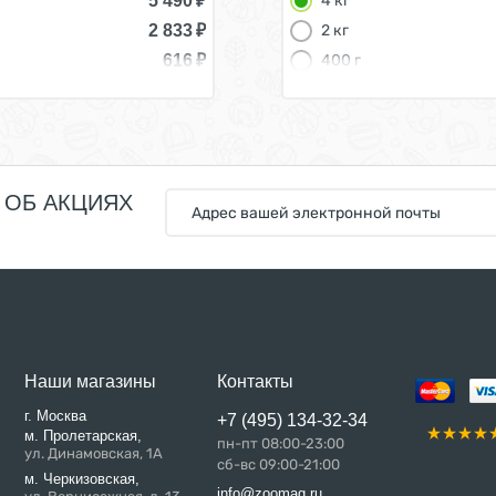
5 490
₽
4 кг
2 833
₽
2 кг
616
₽
400 г
 ОБ АКЦИЯХ
Наши магазины
Контакты
г. Москва
+7 (495) 134-32-34
м. Пролетарская,
пн-пт 08:00-23:00
ул. Динамовская, 1А
сб-вс 09:00-21:00
м. Черкизовская,
info@zoomag.ru