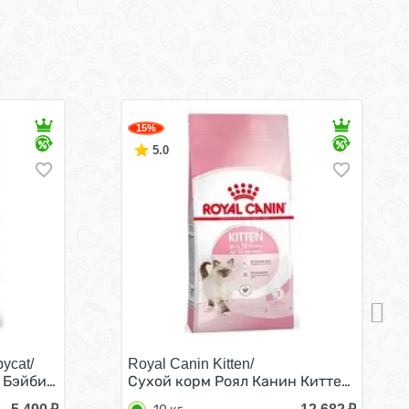
15%
5.0
ycat/
Royal Canin Kitten/
месяцев 4 кг
Бэйбикэт для Котят в возрасте от 1 до 4 месяцев 4 кг
Сухой корм Роял Канин Киттен для Котя