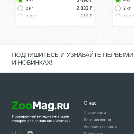
5 490
₽
4 кг
4 кг
2 833
₽
2 кг
2 кг
616
₽
400 г
400 г
ПОДПИШИТЕСЬ И УЗНАВАЙТЕ ПЕРВЫМИ
И НОВИНКАХ!
О нас
О компании
Проверенный интернет-магазин
Блог магазина
товаров для домашних животных
Условия возврата
Политика