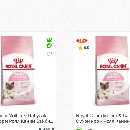
15%
5.0
nin Mother & Babycat/
Royal Canin Mother & Bab
асте от 1 до 4 месяцев 4 кг
орм Роял Канин Бэйбикэт для Котят в возрасте от 1 до 4 
Сухой корм Роял Канин 