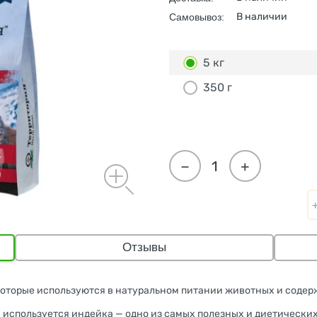
В наличии
Самовывоз:
5 кг
350 г
−
+
Отзывы
 которые используются в натуральном питании животных и содер
 используется индейка — одно из самых полезных и диетических