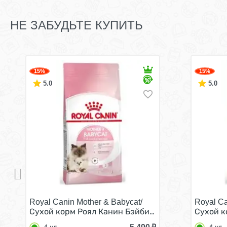
НЕ ЗАБУДЬТЕ КУПИТЬ
15%
15%
5.0
5.0
Royal Canin Mother & Babycat/
Royal Ca
Сухой корм Роял Канин Бэйбикэт для Котят в возр
Сухой к