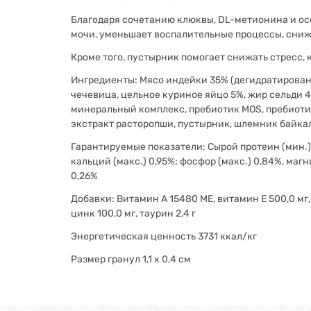
Благодаря сочетанию клюквы, DL-метионина и ос
мочи, уменьшает воспалительные процессы, сниж
Кроме того, пустырник помогает снижать стресс,
Ингредиенты: Мясо индейки 35% (дегидратирован
чечевица, цельное куриное яйцо 5%, жир сельди 
минеральный комплекс, пребиотик MOS, пребиотик
экстракт расторопши, пустырник, шлемник байка
Гарантируемые показатели: Сырой протеин (мин.) 33
кальций (макс.) 0,95%; фосфор (макс.) 0,84%, магн
0,26%
Добавки: Витамин А 15480 МЕ, витамин Е 500,0 мг, в
цинк 100,0 мг, таурин 2,4 г
Энергетическая ценность 3731 ккал/кг
Размер гранул 1,1 х 0,4 см