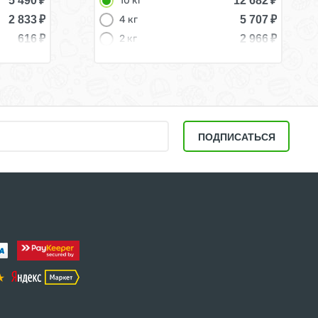
5 490
₽
12 682
₽
10 кг
2 833
₽
5 707
₽
4 кг
616
₽
2 966
₽
2 кг
1 816
₽
1,2 кг
493
₽
300 г
ПОДПИСАТЬСЯ