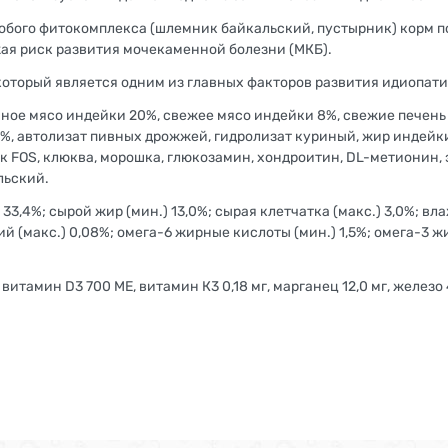
обого фитокомплекса (шлемник байкальский, пустырник) корм 
ая риск развития мочекаменной болезни (МКБ).
 который является одним из главных факторов развития идиопати
ное мясо индейки 20%, свежее мясо индейки 8%, свежие печень 
4%, автолизат пивных дрожжей, гидролизат куриный, жир индейки
 FOS, клюква, морошка, глюкозамин, хондроитин, DL-метионин, 
льский.
,4%; сырой жир (мин.) 13,0%; сырая клетчатка (макс.) 3,0%; влажн
ий (макс.) 0,08%; омега-6 жирные кислоты (мин.) 1,5%; омега-3 ж
итамин D3 700 МЕ, витамин К3 0,18 мг, марганец 12,0 мг, железо 40,