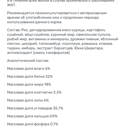
и в течении всей жизни в случае хронического заболевания
ЖКТ.
Рекомендуется проконсультироваться с ветеринарным
врачом об употреблении или о продлении периода
использования данного корма.
Состав: Рис, дегидрированное мясо курицы, картофель
сушёный, яйцо сушёное, куриный жир, свекольная пульпа,
рыбий жир, витамины и минералы, дрожжи пивные, яблочный
пектин, цикорий, топинамбур, псиллиум, ромашка, клюква,
таурин, имбирь, экстракт бархатцев, Юкка Шидигера,
антиоксидант (смесь токоферолов)
Аналитический состав:
Массовая доля влаги 6%
Массовая доля белка 32%
Массовая доля жира 18%
Массовая доля клетчатки 2,3%
Массовая доля золы 6%
Массовая доля углеводов 35,7%
Массовая доля кальция 0,9%
Массовая доля фосфора 0,7%