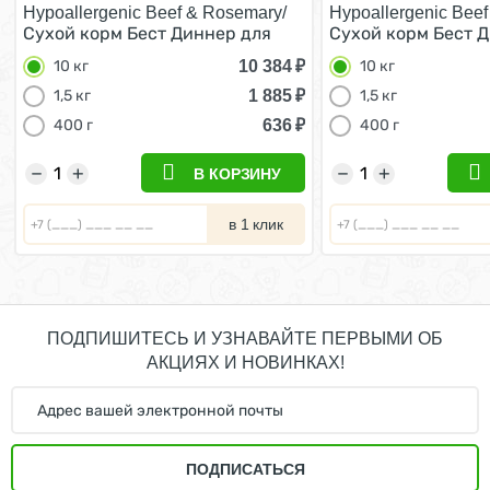
Hypoallergenic Beef & Rosemary/
Hypoallergenic Bee
Сухой корм Бест Диннер для
Сухой корм Бест 
Стерилизованных кошек
Стерилизованных
10 384
₽
10 кг
10 кг
Гипоаллергенный Говядина с
Гипоаллергенный 
Розмарином 10 кг
Розмарином 10 кг
1 885
₽
1,5 кг
1,5 кг
636
₽
400 г
400 г
−
+
−
+
В КОРЗИНУ
в 1 клик
ПОДПИШИТЕСЬ И УЗНАВАЙТЕ ПЕРВЫМИ ОБ
АКЦИЯХ И НОВИНКАХ!
ПОДПИСАТЬСЯ