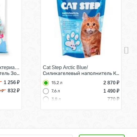
ктериальный/
Cat Step Arctic Blue/
агелевый 8 л (3,3 кг)
ль Зоо Няня для кошачьего туалета Силикагелевый 8 л (
Силикагелевый наполнитель Кэт Степ д
1 256
₽
2 870
₽
15,2 л
832
₽
1 490
₽
0
₽
7,6 л
770
₽
3,8 л