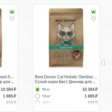
ilised Adult Hypoallergenic Beef & Rosemary/
Best Dinner Cat Holistic Sterilised Adult H
генный Говядина с Розмарином 10 кг
р для Стерилизованных кошек Гипоаллергенный Говядин
Сухой корм Бест Диннер для Стерилиз
10 384
₽
10 384
₽
10 кг
1 885
₽
1 885
₽
1,5 кг
636
₽
636
₽
400 г