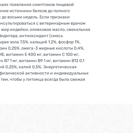
учаях появления симптомов пищевой
очие источники белков до полного
до восьми недель. Если признаки
онсультироваться с ветеринарным врачом
 жир индейки, оливковое масло, свекольная
Шидигера, антиоксидант (смесь
ая зола 7,5%, кальций 1,2%, фосфор 1%,
урин 0,25%, омега-3 жирные кислоты 0,4%,
МЕ, витамин Е 400 мг, витамин С 100 мг,
 B7 1 мг, витамин B9 1 мг, витамин B12 0,1
трий 0,25%, калий 0,5%. Энергетическая
, физической активности и индивидуальных
 тем, чтобы у питомца всегда была свежая