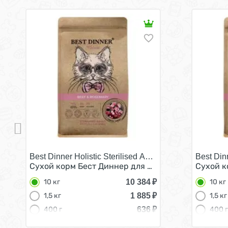
Best Dinner Holistic Sterilised Adult Hypoallergenic B
Best Din
Сухой корм Бест Диннер для Стерилизованных к
Сухой к
10 384
₽
10 кг
10 кг
1 885
₽
1,5 кг
1,5 кг
636
₽
400 г
400 г