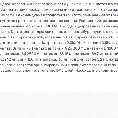
щевой аллергии и непереносимости у кошек. Применяется в сл
 данного корма необходимо исключить из рациона кошки все пр
имости. Рекомендуемая продолжительность применения от трех 
пустимо применять на постоянной основе. Рекомендуется прок
зования данного корма. СОСТАВ: Рис, дегидрированная свинина,
ералы, DL-метионин, дрожжи пивные, топинамбур, таурин, юкка 
н 30%, сырой жир 16%, углеводы 38,3%, сырая клетчатка 2,2%, сыр
%, метионин+ цистин 1,4%, триптофан 0,3%, DL-метионин 0,5%, та
а 1 кг: Витамины (на 1 кг): витамин А 26 000 МЕ, витамин D 1800 
г, витамин B4 2800 мг, витамин B5 15 мг, витамин B6 7 мг, витамин
едь 12 мг, цинк 150 мг, марганец 30 мг, йод 2 мг, селен 0,2 мг, на
тво корма является ориентировочным и зависит от времени года
рацион постепенно, в течение 5-10 дней. Необходимо следить за