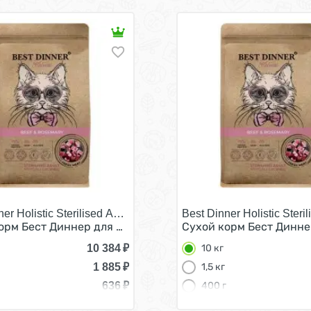
eef & Rosemary/
ner Holistic Sterilised Adult Hypoallergenic Beef & Rosemary/
Best Dinner Holistic Ster
ошек Гипоаллергенный Говядина с Розмарином 10 кг
орм Бест Диннер для Стерилизованных кошек Гипоаллер
Сухой корм Бест Динне
10 384
₽
10 кг
1 885
₽
1,5 кг
636
₽
400 г