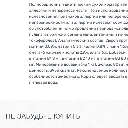
Полнорационный диетический сухой корм при пи
аллергии и непереносимости. При использовании
исчезновения признаков аллергии или неперенос
непереносимости или аллергии исчезают корм до
об употреблении или о продлении периода исполь
пульпа, рыбий жир, семена льна, витамины и мин
токоферолов). Аналитический состав: Сырой протеи
магний 0,09%, натрий 0,3%, калий 0,8%, лизин 1,6
омега-6 жирные кислоты 2,9%, влага 6%. Добавки, н
витамин B1 8 мг, витамин B2 10 мг, витамин B3 80 м
мг. Минеральные добавки (на 1 кг): железо 80 мг, м
ценность: 3953 ккал/кг. Рекомендуемое количес
особенностей животного. Корм следует вводить в 
питьевая вода.
НЕ ЗАБУДЬТЕ КУПИТЬ