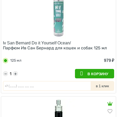
Iv San Bernard Do it Yourself Ocean/
Парфюм Ив Сан Бернард для кошек и собак 125 мл
979
₽
125 мл
−
+
В КОРЗИНУ
в 1 клик