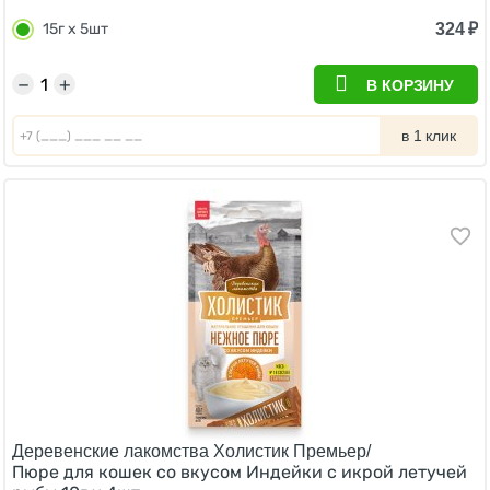
324
₽
15г х 5шт
−
+
В КОРЗИНУ
в 1 клик
Деревенские лакомства Холистик Премьер/
Пюре для кошек со вкусом Индейки с икрой летучей