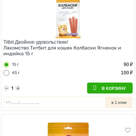
Titbit Двойное удовольствие/
Лакомство Титбит для кошек Колбаски Ягненок и
индейка 15 г
90
₽
15 г
100
₽
45 г
−
+
В КОРЗИНУ
в 1 клик