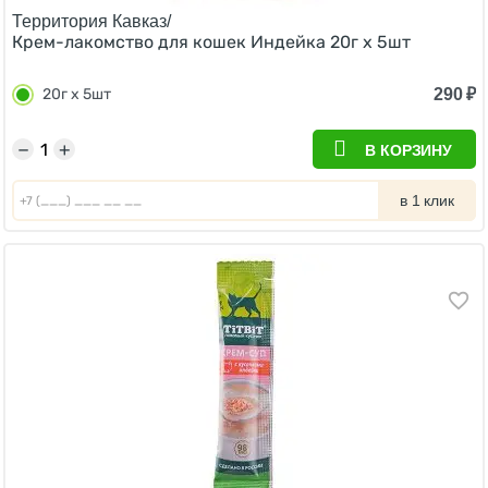
Территория Кавказ/
Крем-лакомство для кошек Индейка 20г х 5шт
290
₽
20г х 5шт
−
+
В КОРЗИНУ
в 1 клик