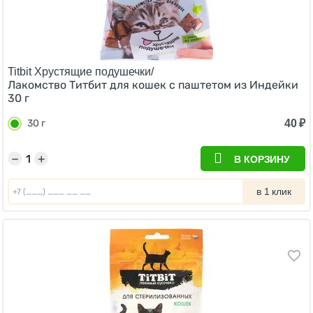
Titbit Хрустящие подушечки/
Лакомство Титбит для кошек с паштетом из Индейки
30 г
40
₽
30 г
−
+
В КОРЗИНУ
в 1 клик