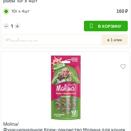
рыбы 10г х 4шт
160
₽
10г х 4шт
−
+
В КОРЗИНУ
в 1 клик
Molina/
Функциональное Крем-лакомство Молина для кошек