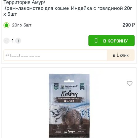
Территория Амур/
Крем-лакомство для кошек Индейка с говядиной 20г
х 5шт
290
₽
20г х 5шт
−
+
В КОРЗИНУ
в 1 клик