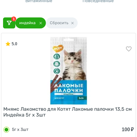
Витаминные
Повседневные
1
индейка
Сбросить
5.0
Мнямс Лакомство для Котят Лакомые палочки 13,5 см
Индейка 5г х 3шт
100
₽
5г х 3шт