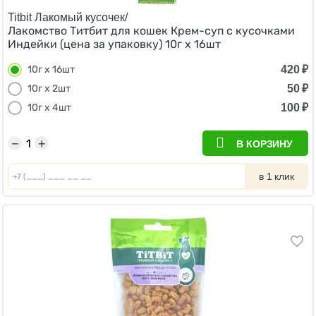
Titbit Лакомый кусочек/
Лакомство Титбит для кошек Крем-суп с кусочками
Индейки (цена за упаковку) 10г х 16шт
420
₽
10г х 16шт
50
₽
10г х 2шт
100
₽
10г х 4шт
−
+
В КОРЗИНУ
в 1 клик