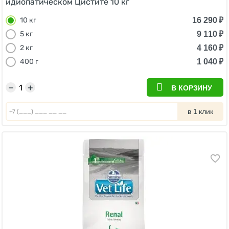
идиопатическом Цистите 10 кг
16 290
₽
10 кг
9 110
₽
5 кг
4 160
₽
2 кг
1 040
₽
400 г
−
+
В КОРЗИНУ
в 1 клик