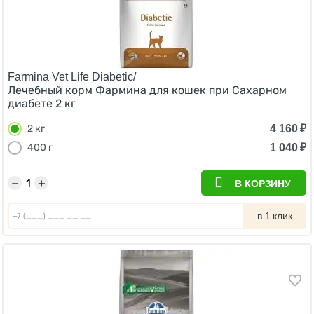
Farmina Vet Life Diabetic/
Лечебный корм Фармина для кошек при Сахарном
диабете 2 кг
4 160
₽
2 кг
1 040
₽
400 г
−
+
В КОРЗИНУ
в 1 клик