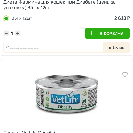
Диета Фармина для кошек при Диабете (цена за
упаковку) 85г х 12шт
2 610
₽
85г х 12шт
−
+
В КОРЗИНУ
в 1 клик
Farmina VetLife Obesity/