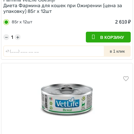
Диета Фармина для кошек при Ожирении (цена за
упаковку) 85г х 12шт
2 610
₽
85г х 12шт
−
+
В КОРЗИНУ
в 1 клик