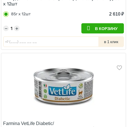
х 12шт
2 610
₽
85г х 12шт
−
+
В КОРЗИНУ
в 1 клик
Farmina VetLife Diabetic/