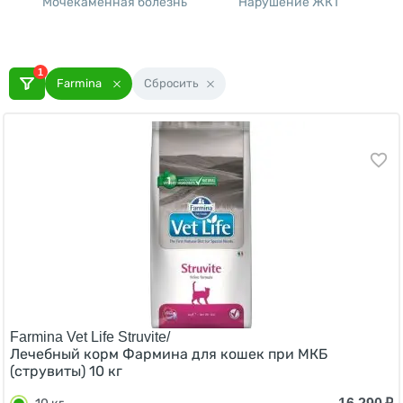
Мочекаменная болезнь
Нарушение ЖКТ
Х
1
Farmina
Сбросить
Farmina Vet Life Struvite/
Лечебный корм Фармина для кошек при МКБ
(струвиты) 10 кг