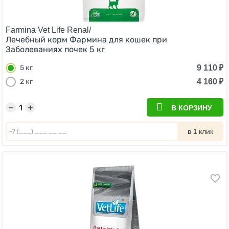
Farmina Vet Life Renal/
Лечебный корм Фармина для кошек при
Заболеваниях почек 5 кг
9 110
₽
5 кг
4 160
₽
2 кг
−
+
В КОРЗИНУ
в 1 клик