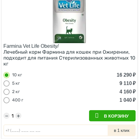
Farmina Vet Life Obesity/
Лечебный корм Фармина для кошек при Ожирении,
подходит для питания Стерилизованных животных 10
кг
16 290
₽
10 кг
9 110
₽
5 кг
4 160
₽
2 кг
1 040
₽
400 г
−
+
В КОРЗИНУ
в 1 клик