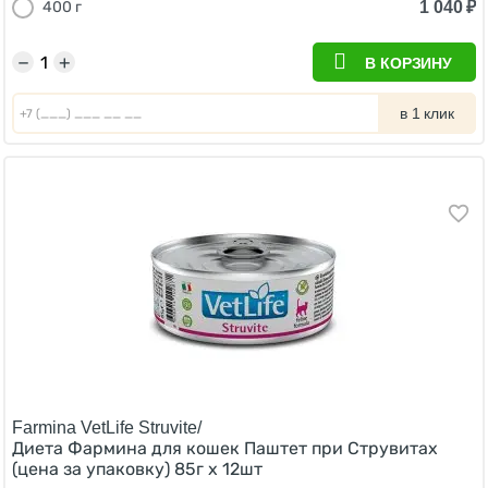
1 040
₽
400 г
−
+
В КОРЗИНУ
в 1 клик
Farmina VetLife Struvite/
Диета Фармина для кошек Паштет при Струвитах
(цена за упаковку) 85г х 12шт