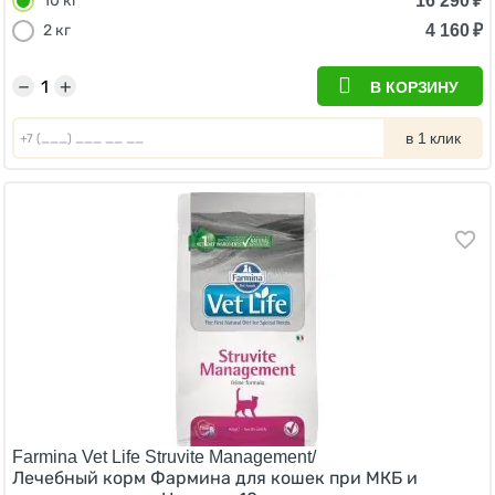
16 290
₽
10 кг
4 160
₽
2 кг
−
+
В КОРЗИНУ
в 1 клик
Farmina Vet Life Struvite Management/
Лечебный корм Фармина для кошек при МКБ и