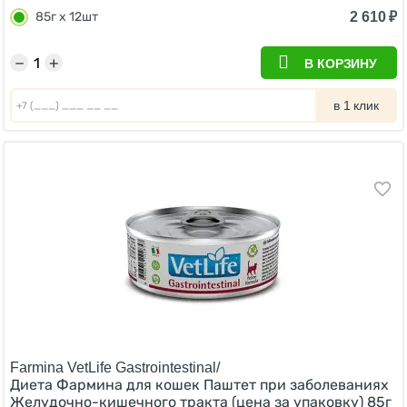
2 610
₽
85г х 12шт
−
+
В КОРЗИНУ
в 1 клик
Farmina VetLife Gastrointestinal/
Диета Фармина для кошек Паштет при заболеваниях
Желудочно-кишечного тракта (цена за упаковку) 85г