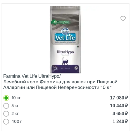
Farmina Vet Life UltraHypo/
Лечебный корм Фармина для кошек при Пищевой
Аллергии или Пищевой Непереносимости 10 кг
17 080
₽
10 кг
10 440
₽
5 кг
4 650
₽
2 кг
1 240
₽
400 г