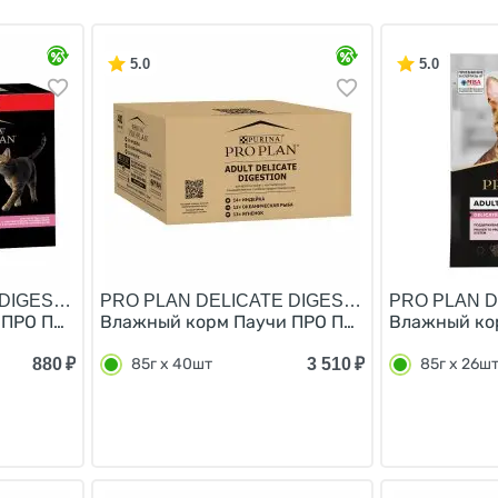
5.0
5.0
DIGESTION/
PRO PLAN DELICATE DIGESTION/
PRO PLAN D
ПРО ПЛАН для кошек с Чувствительным пищеварением Инде
Влажный корм Паучи ПРО ПЛАН для кошек с Ч
Влажный кор
880
₽
3 510
₽
85г х 40шт
85г х 26ш