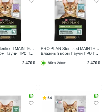
erilised MAINTENANCE/
PRO PLAN Sterilised MAINTENANCE/
 в соусе (цена за упаковку) 85г х 26шт
анных кошек Курица в соусе Утка в соусе (цена за упа
м Паучи ПРО ПЛАН для взрослых стерилизованных кошек 
Влажный корм Паучи ПРО ПЛАН для в
2 470
₽
2 470
₽
т
85г х 26шт
5.0