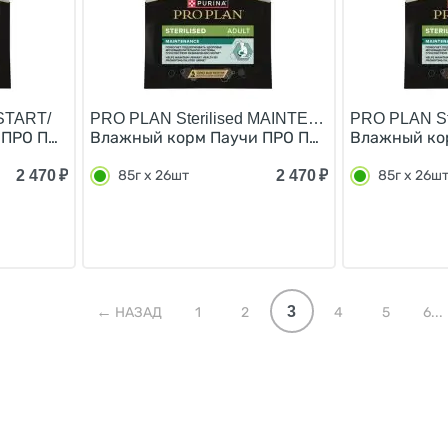
START/
PRO PLAN Sterilised MAINTENANCE/
PRO PLAN St
РО ПЛАН для котят, беременных и кормящих кошек кусоч
Влажный корм Паучи ПРО ПЛАН (Поддержание 
Влажный кор
2 470
₽
2 470
₽
85г х 26шт
85г х 26ш
3
НАЗАД
1
2
4
5
6...