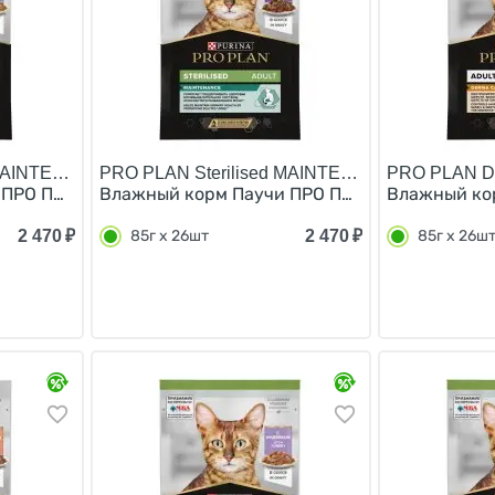
 MAINTENANCE/
PRO PLAN Sterilised MAINTENANCE/
PRO PLAN 
ПРО ПЛАН для взрослых стерилизованных кошек с рыбой в
Влажный корм Паучи ПРО ПЛАН для взрослых с
Влажный кор
2 470
₽
2 470
₽
85г х 26шт
85г х 26ш