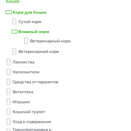
Профилактика МКБ
Кошки
клюква
Solid Natura
Профилактика ХПН
Корм для Кошек
краб
STATERA
Стерилизованные
Сухой корм
креветка
Tasty
Уход за полостью рта
Влажный корм
креветки
Vita Pro
Ветеринарный корм
куриная печень
Wanpy
Ветеринарный корм
малина
Whiskas
Лакомства
манго
Zillii
Наполнители
мидии
Средства от паразитов
Zoodiet
морковь
Ветаптека
ZooRing
Игрушки
мясо
Вкусмясина
Кошачий туалет
овощи
Дарлинг
Уход и содержание
океаническая рыба
Деревенские лакомства
Транспортировка и