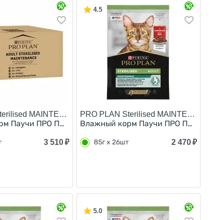
4.5
erilised MAINTENANCE/
PRO PLAN Sterilised MAINTENANCE/
ядина в соусе Индейка в желе Океаническая рыба в соу
ванных кошек Ассорти вкусов Индейка, Океаническая ры
м Паучи ПРО ПЛАН для Стерилизованных кошек Ассорти вк
Влажный корм Паучи ПРО ПЛАН для в
3 510
₽
2 470
₽
т
85г x 26шт
5.0