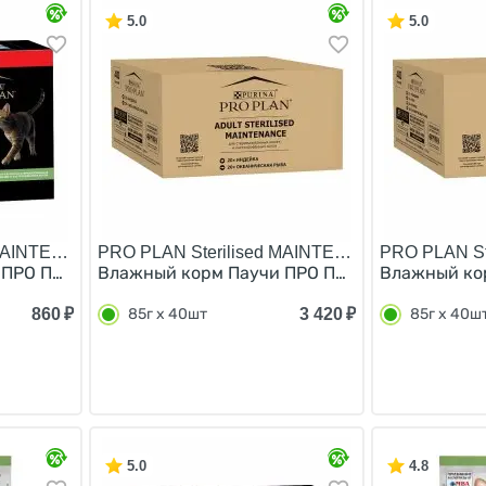
5.0
5.0
 MAINTENANCE/
PRO PLAN Sterilised MAINTENANCE/
PRO PLAN St
ПРО ПЛАН для Стерилизованных кошек Ассорти вкусов Гов
Влажный корм Паучи ПРО ПЛАН для Стерилизо
Влажный кор
860
₽
3 420
₽
85г х 40шт
85г х 40ш
5.0
4.8