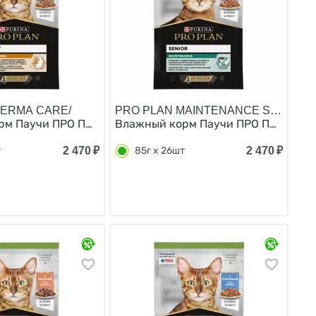
DERMA CARE/
PRO PLAN MAINTENANCE SENIOR 7
 соусе (цена за упаковку) 85г х 26шт
терилизованных кошек с уткой в соусе (цена за упаков
м Паучи ПРО ПЛАН для взрослых кошек Для здоровья кожи
Влажный корм Паучи ПРО ПЛАН для п
2 470
₽
2 470
₽
т
85г х 26шт