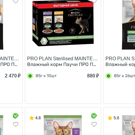
 MAINTENANCE/
PRO PLAN Sterilised MAINTENANCE/
PRO PLAN St
ПРО ПЛАН для взрослых стерилизованных кошек с курицей
Влажный корм Паучи ПРО ПЛАН для Стерилизов
Влажный кор
2 470
₽
880
₽
85г х 10шт
85г х 26ш
4.8
5.0