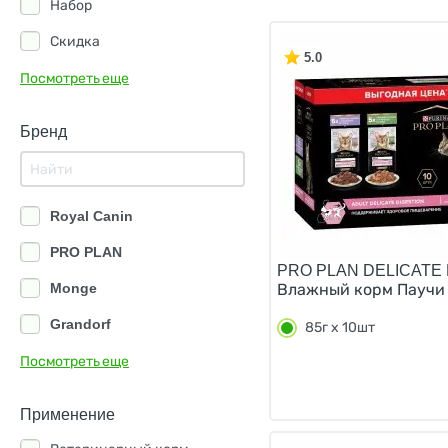
Набор
Скидка
5.0
Посмотреть еще
Бренд
Royal Canin
PRO PLAN
PRO PLAN DELICATE 
Monge
Влажный корм Паучи 
Grandorf
85г х 10шт
Eukanuba
Посмотреть еще
Brit
Применение
Schesir