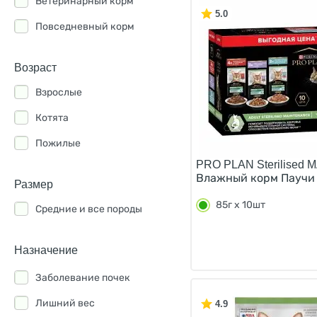
Ветеринарный корм
Farmina
5.0
Повседневный корм
1st Choice
All Cats
Возраст
AlphaPet
Взрослые
Animonda
Котята
Award
Пожилые
PRO PLAN Sterilised
Berkley
Влажный корм Паучи 
Размер
Best Dinner
85г х 10шт
Средние и все породы
BioMenu
Blitz
Назначение
Bowl Wow
Заболевание почек
Brooksfield
Лишний вес
4.9