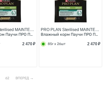
erilised MAINTENANCE/
PRO PLAN Sterilised MAINTENANCE/
ки с лососем в соусе (цена за упаковку) 85г х 26шт
естественной защиты организма) для взрослых стерилиз
м Паучи ПРО ПЛАН (Поддержание естественной защиты ор
Влажный корм Паучи ПРО ПЛАН (Подд
2 470
₽
2 470
₽
т
85г х 26шт
62
ВПЕРЕД