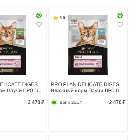
5.0
ELICATE DIGESTION/
PRO PLAN DELICATE DIGESTION/
йка в соусе Ягненок в соусе (цена за упаковку) 85г х
увствительным пищеварением Ассорти вкусов Индейка, О
м Паучи ПРО ПЛАН для взрослых кошек при чувствительн
Влажный корм Паучи ПРО ПЛАН для в
2 470
₽
2 470
₽
т
85г х 26шт