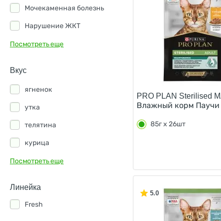
Brunch
Мочекаменная болезнь
Cats Menu
Нарушение ЖКТ
Clan
Посмотреть еще
Crave
Вкус
Darsi
ягненок
Dr.Clauder's
PRO PLAN Sterilised
Влажный корм Паучи 
утка
Edel
85г х 26шт
телятина
Ekonorm
курица
Enso
кролик
Посмотреть еще
Felix
лосось
Fint
Линейка
5.0
ананас
Florida
Fresh
анчоусы
GO KITCHEN