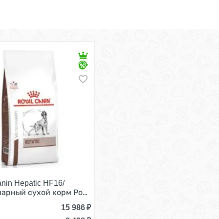
nin Hepatic HF16/
генный для собак с Пищевой аллергей и непереносимост
арный сухой корм Роял Канин Гепатик для собак Заболе
15 986
₽