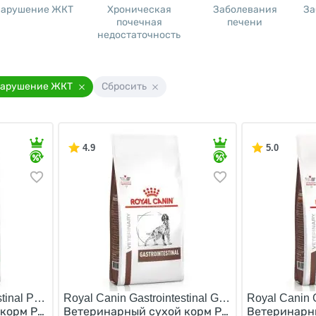
арушение ЖКТ
Хроническая
Заболевания
За
почечная
печени
недостаточность
арушение ЖКТ
Сбросить
4.9
5.0
tinal Puppy/
Royal Canin Gastrointestinal GI25/
Royal Canin G
корм Роял Канин Гастро Интестинал для Щенков при на
Ветеринарный сухой корм Роял Канин Гастро
Ветеринарны