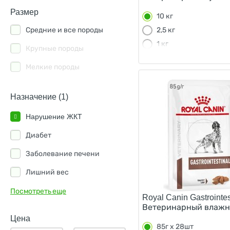
Craftia
Размер
10 кг
Florida
Средние и все породы
2,5 кг
1 кг
Forza10
Крупные породы
Organix
Мелкие породы
Original Choice
Назначение (1)
Prime Ever
Нарушение ЖКТ
Savita
Диабет
Solid Natura
Заболевание печени
Мамонт
Лишний вес
Мираторг
Мочекаменная болезнь
Посмотреть еще
AlphaPet
Royal Canin Gastrointes
Ветеринарный влажны
Пищевая аллергия
Organic Сhoice
Цена
Хроническая почечная
85г х 28шт