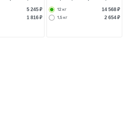
5 245
₽
14 568
₽
12 кг
1 816
₽
2 654
₽
1,5 кг
 для собак Нарушения пищеварения (цена за упаковку)