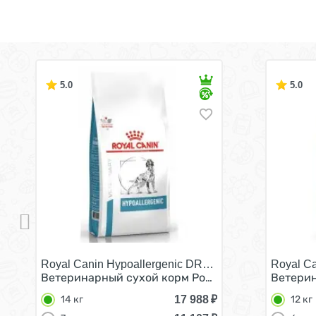
5.0
5.0
Royal Canin Hypoallergenic DR21/
Royal Ca
Ветеринарный сухой корм Роял Канин Гипоаллер
Ветерин
17 988
₽
14 кг
12 кг