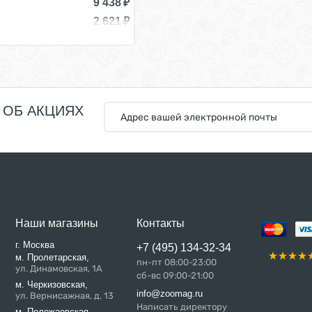
9 438
₽
2 621
₽
 ОБ АКЦИЯХ
Наши магазины
Контакты
г. Москва
+7 (495) 134-32-34
м. Пролетарская,
пн-пт 08:00-23:00
ул. Динамовская, 1А
сб-вс 09:00-21:00
м. Черкизовская,
info@zoomag.ru
ул. Вернисажная, д. 13
Написать директору
м. Полежаевская,