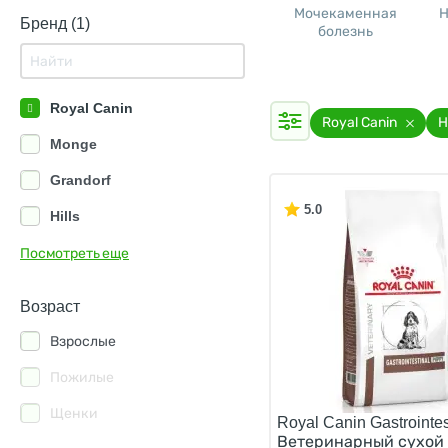
Мочекаменная
Н
Бренд (1)
болезнь
Royal Canin
Royal Canin
Н
Monge
Grandorf
5.0
Hills
Farmina
Посмотреть еще
Alleva
Возраст
Animonda
Взрослые
Best Dinner
Пожилые
Blitz
Щенки
Royal Canin Gastrointes
Clan
Ветеринарный сухой 