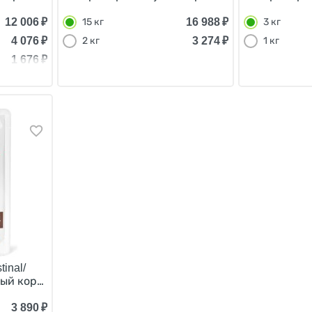
12 006
₽
16 988
₽
15 кг
3 кг
4 076
₽
3 274
₽
2 кг
1 кг
1 676
₽
tinal/
й корм (Консервы-Паучи) Роял Канин Гастро Интестинал
3 890
₽