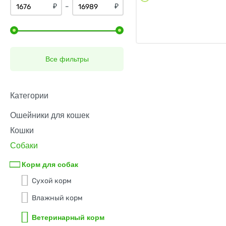
Zoodiet
недостаточность
₽
₽
–
В период реабилитации
Другие заболевания
Заболевание кожи
Все фильтры
Заболевание почек
Контроль веса
Категории
Пищевая аллегия
Ошейники для кошек
Помощь суставам
Кошки
Собаки
Корм для собак
Сухой корм
Влажный корм
Ветеринарный корм