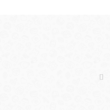
ью 14 кг
вание печени Пироплазмоз 12 кг