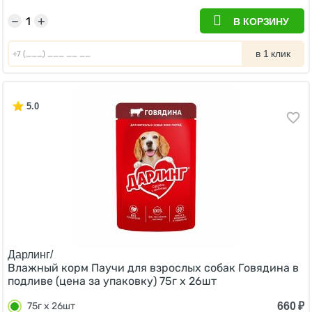
−
+
В КОРЗИНУ
в 1 клик
5.0
Дарлинг/
Влажный корм Паучи для взрослых собак Говядина в
подливе (цена за упаковку) 75г х 26шт
660
₽
75г х 26шт