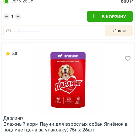
660
₽
75г х 26шт
−
+
В КОРЗИНУ
в 1 клик
5.0
Дарлинг/
Влажный корм Паучи для взрослых собак Ягнёнок в
подливе (цена за упаковку) 75г х 26шт