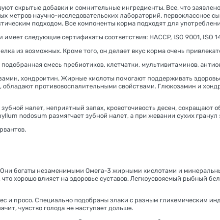
вуют скрытые добавки и сомнительные ингредиенты. Все, что заявлено
ных метров научно-исследовательских лабораторий, первоклассное сы
тическим подходом. Все компоненты корма подходят для употреблени
имеет следующие сертификаты соответствия: HACCP, ISO 9001, ISO 1400
елка из возможных. Кроме того, он делает вкус корма очень привлека
подобранная смесь пребиотиков, клетчатки, мультивитаминов, антио
замин, хондроитин. Жирные кислоты помогают поддерживать здоровье
, обладают противовоспалительными свойствами. Глюкозамин и хондр
ной налет, неприятный запах, кровоточивость десен, сокращают обр
yllum nodosum размягчает зубной налет, а при жевании сухих гранул 
рвантов.
дь. Они богаты незаменимыми Омега-3 жирными кислотами и минераль
 что хорошо влияет на здоровье суставов. Легкоусвояемый рыбный бе
овес и просо. Специально подобраны злаки с разным гликемическим ин
ачит, чувство голода не наступает дольше.