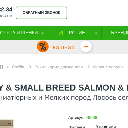
32-34
ОБРАТНЫЙ ЗВОНОК
00-21:00
КОТЯТА И ЩЕНКИ
ПРОЧИЕ
БРЕНД
+
КЭШБЭК
Craftia
Сухие корма для щенков
Мелкие породы
Y & SMALL BREED SALMON &
иатюрных и Мелких пород Лосось сел
Артикул:
49066
В наличии
Доставка: