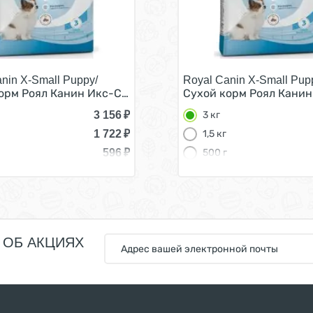
nin X-Small Puppy/
Royal Canin X-Small Pup
ков мелких пород 3 кг
орм Роял Канин Икс-Смолл Паппи для Щенков мелких пор
Сухой корм Роял Канин
3 156
₽
3 кг
1 722
₽
1,5 кг
596
₽
500 г
 ОБ АКЦИЯХ