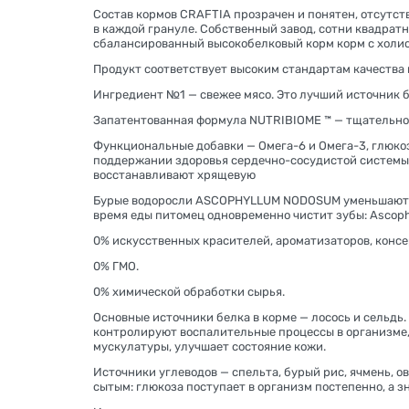
Состав кормов CRAFTIA прозрачен и понятен, отсутст
в каждой грануле. Собственный завод, сотни квадрат
сбалансированный высокобелковый корм корм с холис
Продукт соответствует высоким стандартам качества и 
Ингредиент №1 — свежее мясо. Это лучший источник б
Запатентованная формула NUTRIBIOME ™ — тщательно 
Функциональные добавки — Омега-6 и Омега-3, глюко
поддержании здоровья сердечно-сосудистой системы
восстанавливают хрящевую
Бурые водоросли ASCOPHYLLUM NODOSUM уменьшают зуб
время еды питомец одновременно чистит зубы: Ascoph
0% искусственных красителей, ароматизаторов, консе
0% ГМО.
0% химической обработки сырья.
Основные источники белка в корме — лосось и сель
контролируют воспалительные процессы в организме,
мускулатуры, улучшает состояние кожи.
Источники углеводов — спельта, бурый рис, ячмень, 
сытым: глюкоза поступает в организм постепенно, а зн