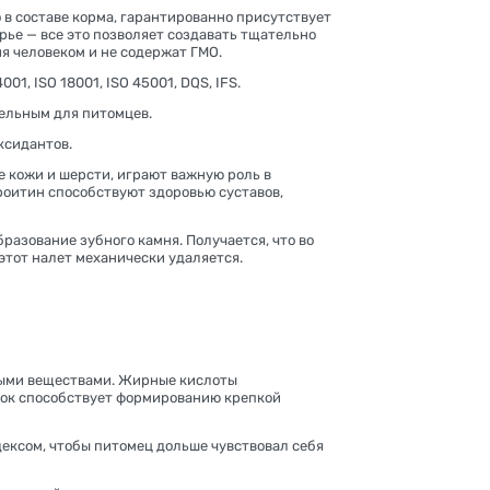
 в составе корма, гарантированно присутствует
рье — все это позволяет создавать тщательно
я человеком и не содержат ГМО.
1, ISO 18001, ISO 45001, DQS, IFS.
тельным для питомцев.
ксидантов.
 кожи и шерсти, играют важную роль в
оитин способствуют здоровью суставов,
азование зубного камня. Получается, что во
этот налет механически удаляется.
ными веществами. Жирные кислоты
лок способствует формированию крепкой
дексом, чтобы питомец дольше чувствовал себя