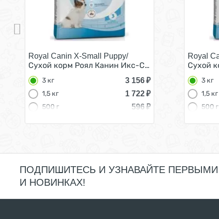
Royal Canin X-Small Puppy/
Royal Ca
Сухой корм Роял Канин Икс-Смолл Паппи для Щен
Сухой к
3 156
₽
3 кг
3 кг
1 722
₽
1,5 кг
1,5 кг
596
₽
500 г
500 г
ПОДПИШИТЕСЬ И УЗНАВАЙТЕ ПЕРВЫМИ
И НОВИНКАХ!