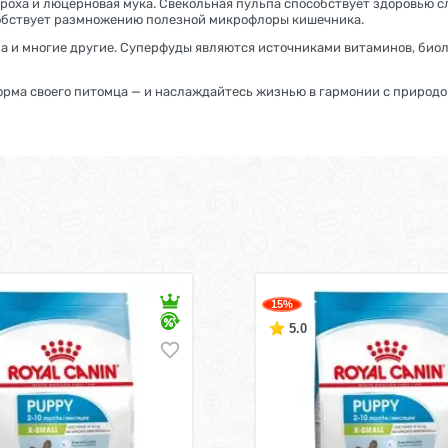
ороха и люцерновая мука. Свекольная пульпа способствует здоровью с
собствует размножению полезной микрофлоры кишечника.
ла и многие другие. Суперфуды являются источниками витаминов, био
корма своего питомца — и наслаждайтесь жизнью в гармонии с природо
15%
5.0