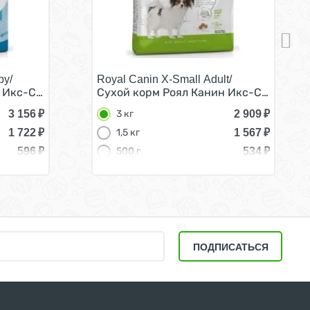
py/
Royal Canin X-Small Adult/
од 3 кг
 Икс-Смолл Паппи для Щенков мелких пород 3 кг
Сухой корм Роял Канин Икс-Смолл Эдал
3 156
₽
2 909
₽
3 кг
1 722
₽
1 567
₽
1,5 кг
596
₽
534
₽
500 г
ПОДПИСАТЬСЯ