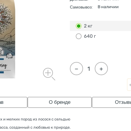
В наличии
Самовывоз:
2 кг
640 г
−
+
ав
О бренде
Отзыв
и мелких пород из лосося с сельдью
сса, созданный с любовью к природе.