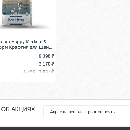
ing/
Natura Puppy Medium & Large Breed Salmon & Herring/
Мелких пород Лосось сельдь 2 кг
орм Крафтия для Щенков Средних и Крупных пород Лосос
9 398
₽
3 170
₽
1 047
₽
1 163
₽
 ОБ АКЦИЯХ