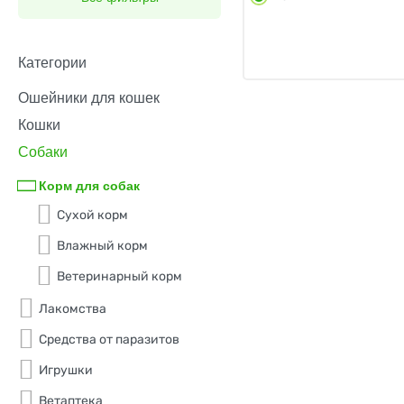
Almo Nature
AlphaPet
Категории
Animonda
Ошейники для кошек
Кошки
Award
Собаки
Berkley
Корм для собак
Best Dinner
Сухой корм
BioMenu
Влажный корм
Blitz
Ветеринарный корм
Bowl Wow
Лакомства
Brunch
Средства от паразитов
Buddy Sol
Игрушки
Cesar
Ветаптека