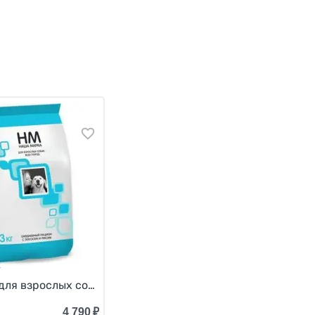
ок 3 кг
для взрослых собак всех пород Лосось и рис 12 кг
4 790
₽