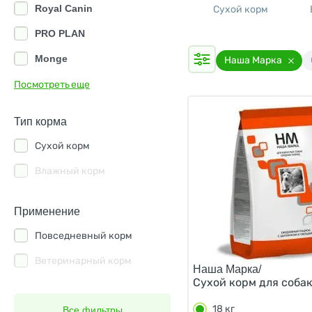
Royal Canin
Сухой корм
PRO PLAN
Monge
Наша Марка
Grandorf
Посмотреть еще
Hills
Тип корма
Eukanuba
Сухой корм
Brit
Влажный корм
Schesir
Farmina
Применение
PureLuxe
Повседневный корм
1st Choice
Ветеринарный корм
Наша Марка/
Сухой корм для собак
All Puppies
18 кг
Alleva
Все фильтры