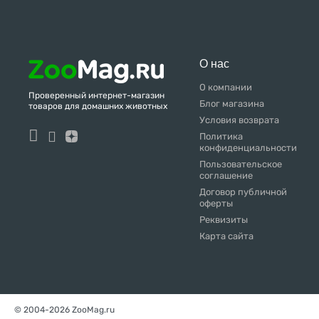
Natures Table
NERO GOLD
О нас
NOW KITCHEN
О компании
Organic Сhoice
Проверенный интернет-магазин
Блог магазина
товаров для домашних животных
Organix
Условия возврата
Политика
Original Choice
конфиденциальности
Пользовательское
P.E.P.P.O.
соглашение
Договор публичной
Pedigree
оферты
Perfect Fit
Реквизиты
Карта сайта
Petibon
Premier
Prime
© 2004-2026 ZooMag.ru