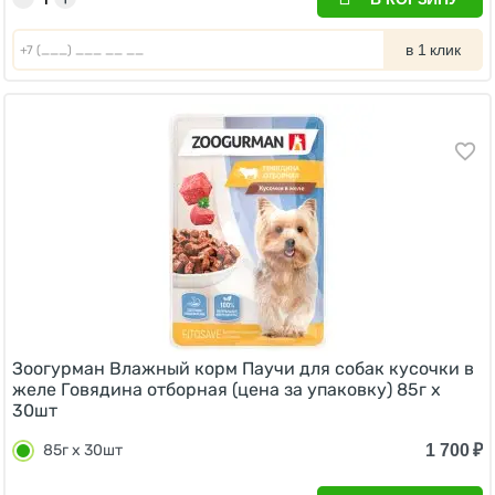
в 1 клик
Зоогурман Влажный корм Паучи для собак кусочки в
желе Говядина отборная (цена за упаковку) 85г х
30шт
1 700
₽
85г х 30шт