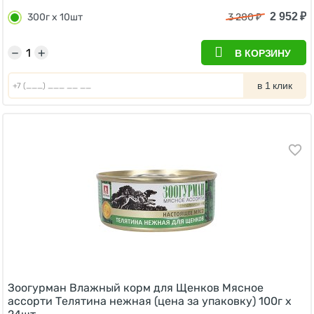
2 952
₽
300г х 10шт
3 280
₽
−
+
В КОРЗИНУ
в 1 клик
Зоогурман Влажный корм для Щенков Мясное
ассорти Телятина нежная (цена за упаковку) 100г х