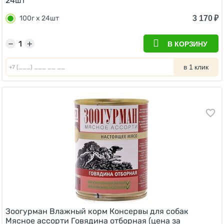
24шт
3 170
₽
100г х 24шт
−
+
В КОРЗИНУ
в 1 клик
Зоогурман Влажный корм Консервы для собак
Мясное ассорти Говядина отборная (цена за