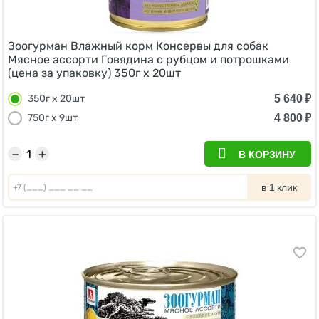
Зоогурман Влажный корм Консервы для собак
Мясное ассорти Говядина с рубцом и потрошками
(цена за упаковку) 350г x 20шт
5 640
₽
350г x 20шт
4 800
₽
750г х 9шт
−
+
В КОРЗИНУ
в 1 клик