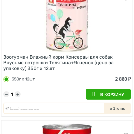
Зоогурман Влажный корм Консервы для собак
Вкусные потрошки Телятина+Ягненок (цена за
упаковку) 350г x 12шт
2 860
₽
350г x 12шт
−
+
В КОРЗИНУ
в 1 клик