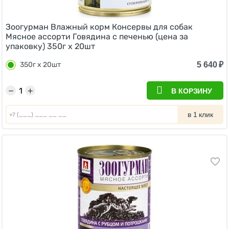
Зоогурман Влажный корм Консервы для собак
Мясное ассорти Говядина с печенью (цена за
упаковку) 350г x 20шт
5 640
₽
350г x 20шт
−
+
В КОРЗИНУ
в 1 клик