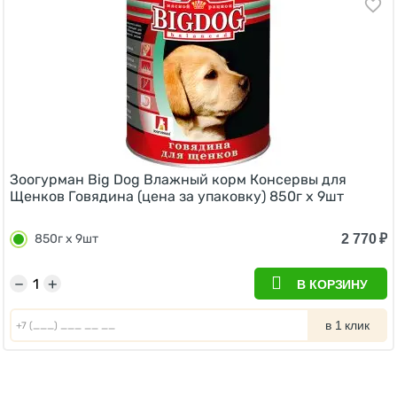
Зоогурман Big Dog Влажный корм Консервы для
Щенков Говядина (цена за упаковку) 850г х 9шт
2 770
₽
850г х 9шт
−
+
В КОРЗИНУ
в 1 клик