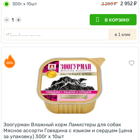
2 952
₽
300г х 10шт
3 280
₽
−
+
В КОРЗИНУ
в 1 клик
10%
Зоогурман Влажный корм Ламистеры для собак
Мясное ассорти Говядина с языком и сердцем (цена
за упаковку) 300г х 10шт