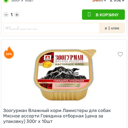
300г х 10шт
3 280
₽
−
+
В КОРЗИНУ
в 1 клик
10%
Зоогурман Влажный корм Ламистеры для собак
Мясное ассорти Говядина отборная (цена за
упаковку) 300г х 10шт