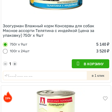
Зоогурман Влажный корм Консервы для собак
Мясное ассорти Телятина с индейкой (цена за
упаковку) 750г х 9шт
5 140
₽
750г х 9шт
3 520
₽
100г х 24шт
−
+
В КОРЗИНУ
в 1 клик
15%