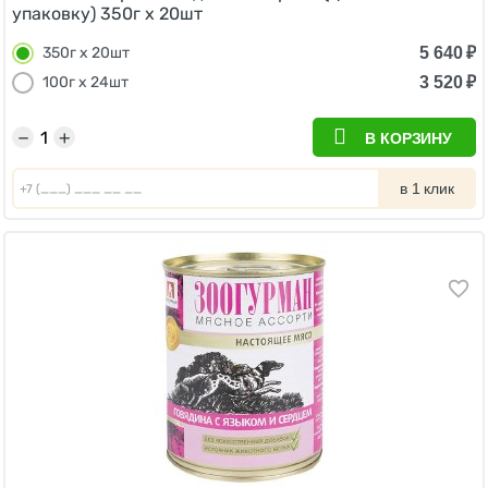
упаковку) 350г x 20шт
5 640
₽
350г x 20шт
3 520
₽
100г х 24шт
−
+
В КОРЗИНУ
в 1 клик