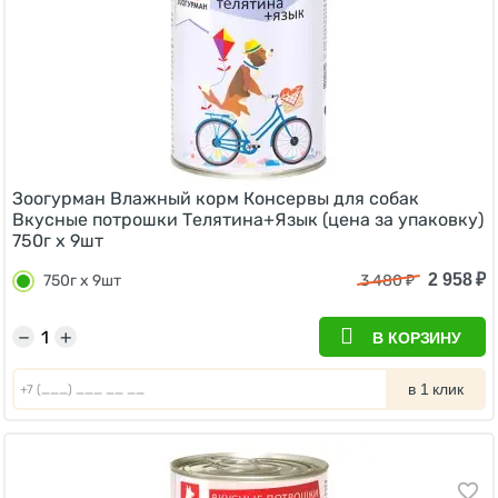
Зоогурман Влажный корм Консервы для собак
Вкусные потрошки Телятина+Язык (цена за упаковку)
750г х 9шт
2 958
₽
750г х 9шт
3 480
₽
−
+
В КОРЗИНУ
в 1 клик