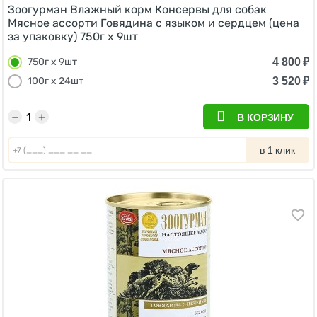
Зоогурман Влажный корм Консервы для собак
Мясное ассорти Говядина с языком и сердцем (цена
за упаковку) 750г х 9шт
4 800
₽
750г х 9шт
3 520
₽
100г х 24шт
−
+
В КОРЗИНУ
в 1 клик