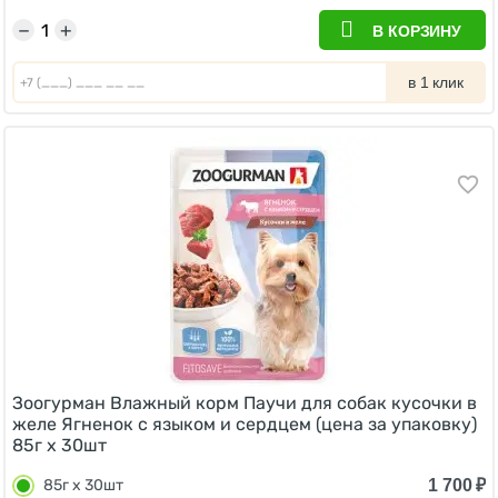
−
+
В КОРЗИНУ
в 1 клик
Зоогурман Влажный корм Паучи для собак кусочки в
желе Ягненок с языком и сердцем (цена за упаковку)
85г х 30шт
1 700
₽
85г х 30шт