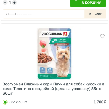
−
+
В КОРЗИНУ
в 1 клик
Зоогурман Влажный корм Паучи для собак кусочки в
желе Телятина с индейкой (цена за упаковку) 85г х
30шт
1 700
₽
85г х 30шт