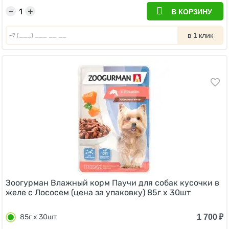
−
+
В КОРЗИНУ
в 1 клик
Зоогурман Влажный корм Паучи для собак кусочки в
желе с Лососем (цена за упаковку) 85г х 30шт
1 700
₽
85г х 30шт