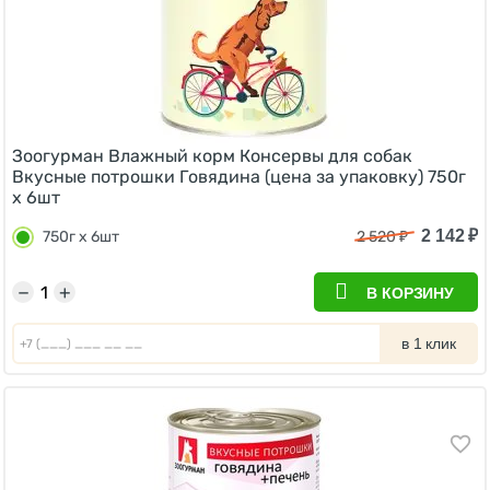
Зоогурман Влажный корм Консервы для собак
Вкусные потрошки Говядина (цена за упаковку) 750г
х 6шт
2 142
₽
750г х 6шт
2 520
₽
−
+
В КОРЗИНУ
в 1 клик