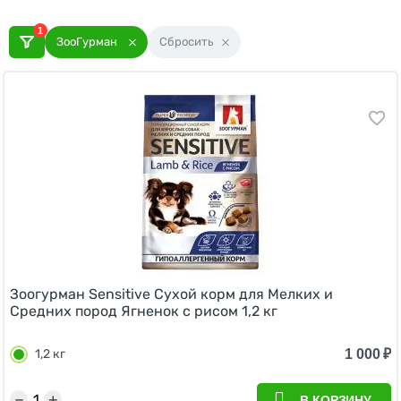
1
ЗооГурман
Сбросить
Зоогурман Sensitive Сухой корм для Мелких и
Средних пород Ягненок с рисом 1,2 кг
1 000
₽
1,2 кг
−
+
В КОРЗИНУ