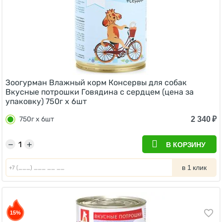
Зоогурман Влажный корм Консервы для собак
Вкусные потрошки Говядина с сердцем (цена за
упаковку) 750г х 6шт
2 340
₽
750г х 6шт
−
+
В КОРЗИНУ
в 1 клик
15%