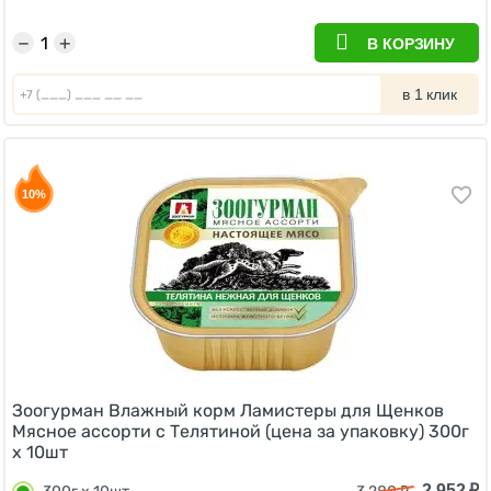
−
+
В КОРЗИНУ
в 1 клик
10%
Зоогурман Влажный корм Ламистеры для Щенков
Мясное ассорти с Телятиной (цена за упаковку) 300г
х 10шт
2 952
₽