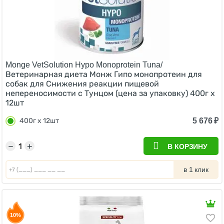
Monge VetSolution Hypo Monoprotein Tuna/
Ветеринарная диета Монж Гипо монопротеин для
собак для Снижения реакции пищевой
непереносимости с Тунцом (цена за упаковку) 400г х
12шт
5 676
₽
400г х 12шт
−
+
В КОРЗИНУ
в 1 клик
10%