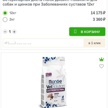
собак и щенков при Заболеваниях суставов 12кг
14 175
₽
12кг
3 360
₽
2кг
−
+
В КОРЗИНУ
в 1 клик