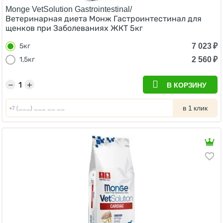
Monge VetSolution Gastrointestinal/
Ветеринарная диета Монж Гастроинтестинал для
щенков при Заболеваниях ЖКТ 5кг
7 023
₽
5кг
2 560
₽
1,5кг
−
+
В КОРЗИНУ
в 1 клик