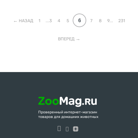
6
НАЗАД
1
...3
4
5
7
8
9...
231
ВПЕРЕД
Проверенный интернет-магазин
товаров для домашних животных