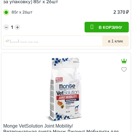
за упаковку) 85г х 26шт
2 370
₽
85г х 26шт
−
+
В КОРЗИНУ
в 1 клик
Monge VetSolution Joint Mobility/
Ветеринарная диета Монж Джоинт Мобилити для