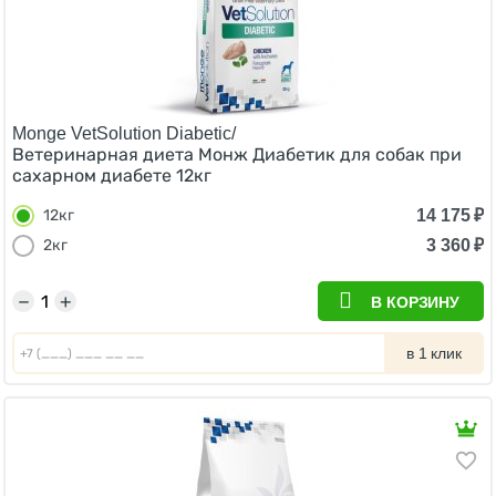
Monge VetSolution Diabetic/
Ветеринарная диета Монж Диабетик для собак при
сахарном диабете 12кг
14 175
₽
12кг
3 360
₽
2кг
−
+
В КОРЗИНУ
в 1 клик