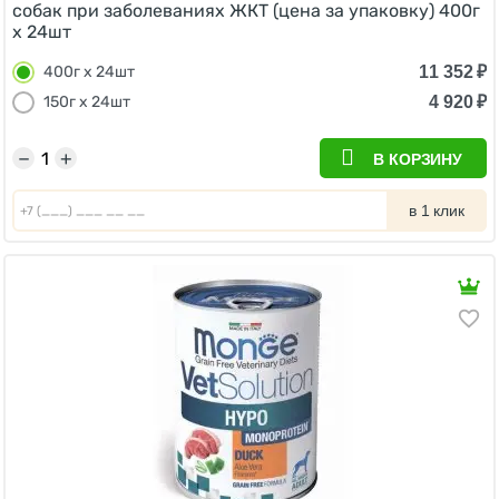
собак при заболеваниях ЖКТ (цена за упаковку) 400г
х 24шт
11 352
₽
400г х 24шт
4 920
₽
150г х 24шт
−
+
В КОРЗИНУ
в 1 клик