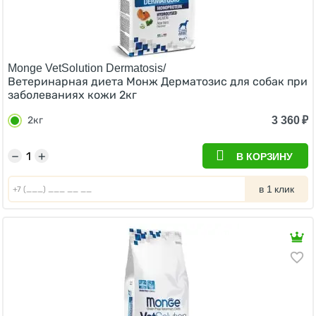
Monge VetSolution Dermatosis/
Ветеринарная диета Монж Дерматозис для собак при
заболеваниях кожи 2кг
3 360
₽
2кг
−
+
В КОРЗИНУ
в 1 клик