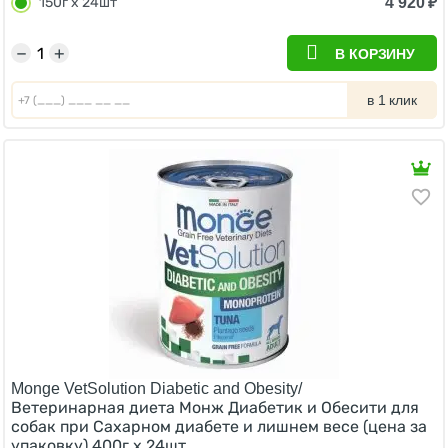
4 920
₽
150г х 24шт
−
+
В КОРЗИНУ
в 1 клик
Monge VetSolution Diabetic and Obesity/
Ветеринарная диета Монж Диабетик и Обесити для
собак при Сахарном диабете и лишнем весе (цена за
упаковку) 400г х 24шт