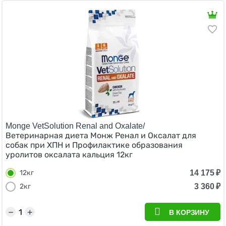
Monge VetSolution Renal and Oxalate/
Ветеринарная диета Монж Ренал и Оксалат для
собак при ХПН и Профилактике образования
уролитов оксалата кальция 12кг
14 175
₽
12кг
3 360
₽
2кг
−
+
В КОРЗИНУ