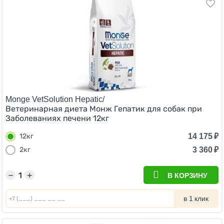
Monge VetSolution Hepatic/
Ветеринарная диета Монж Гепатик для собак при
Заболеваниях печени 12кг
14 175
₽
12кг
3 360
₽
2кг
−
+
В КОРЗИНУ
в 1 клик