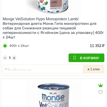
Monge VetSolution Hypo Monoprotein Lamb/
Ветеринарная диета Монж Гипо монопротеин для
собак для Снижения реакции пищевой
непереносимости с Ягнёнком (цена за упаковку) 400г
х 24шт
11 352
₽
400г х 24шт
−
+
В КОРЗИНУ
в 1 клик