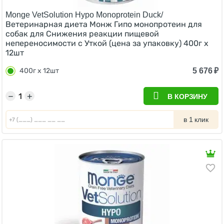
Monge VetSolution Hypo Monoprotein Duck/
Ветеринарная диета Монж Гипо монопротеин для
собак для Снижения реакции пищевой
непереносимости с Уткой (цена за упаковку) 400г х
12шт
5 676
₽
400г х 12шт
−
+
В КОРЗИНУ
в 1 клик