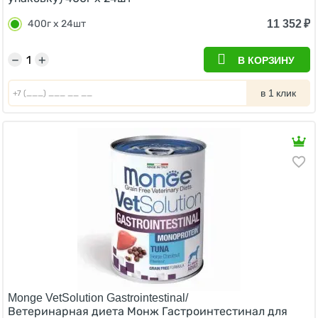
11 352
₽
400г х 24шт
−
+
В КОРЗИНУ
в 1 клик
Monge VetSolution Gastrointestinal/
Ветеринарная диета Монж Гастроинтестинал для