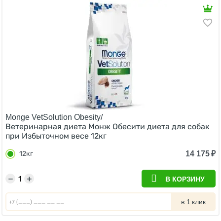
Monge VetSolution Obesity/
Ветеринарная диета Монж Обесити диета для собак
при Избыточном весе 12кг
14 175
₽
12кг
−
+
В КОРЗИНУ
в 1 клик