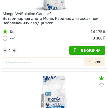
Monge VetSolution Cardiac/
Ветеринарная диета Монж Кардиак для собак при
Заболеваниях сердца 12кг
14 175
₽
12кг
3 360
₽
2кг
−
+
В КОРЗИНУ
в 1 клик