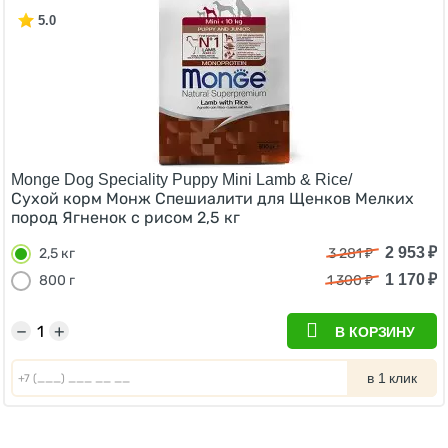
5.0
Monge Dog Speciality Puppy Mini Lamb & Rice/
Сухой корм Монж Спешиалити для Щенков Мелких
пород Ягненок с рисом 2,5 кг
2 953
₽
2,5 кг
3 281
₽
1 170
₽
800 г
1 300
₽
−
+
В КОРЗИНУ
в 1 клик