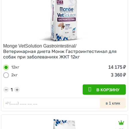
Monge VetSolution Gastrointestinal/
Ветеринарная диета Монж Гастроинтестинал для
собак при заболеваниях ЖКТ 12кг
14 175
₽
12кг
3 360
₽
2кг
−
+
В КОРЗИНУ
в 1 клик