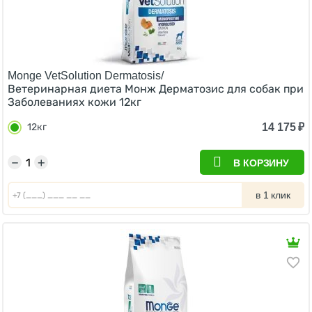
Monge VetSolution Dermatosis/
Ветеринарная диета Монж Дерматозис для собак при
Заболеваниях кожи 12кг
14 175
₽
12кг
−
+
В КОРЗИНУ
в 1 клик