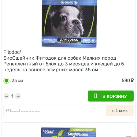
Fitodoc/
БиоОшейник Фитодок для собак Мелких пород
Репеллентный от блох до 3 месяцев и клещей до 5
недель на основе эфирных масел 35 см
590
₽
35 см
−
+
В КОРЗИНУ
в 1 клик