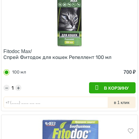
Fitodoc Max/
Cпрей Фитодок для кошек Репеллент 100 мл
700
₽
100 мл
−
+
В КОРЗИНУ
в 1 клик