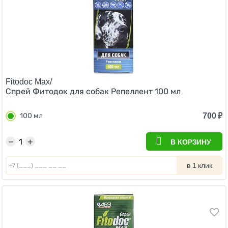
Fitodoc Max/
Спрей Фитодок для собак Репеллент 100 мл
700
₽
100 мл
−
+
В КОРЗИНУ
в 1 клик