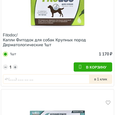
Fitodoc/
Капли Фитодок для собак Крупных пород
Дерматологические 1шт
1 170
₽
1шт
−
+
В КОРЗИНУ
в 1 клик