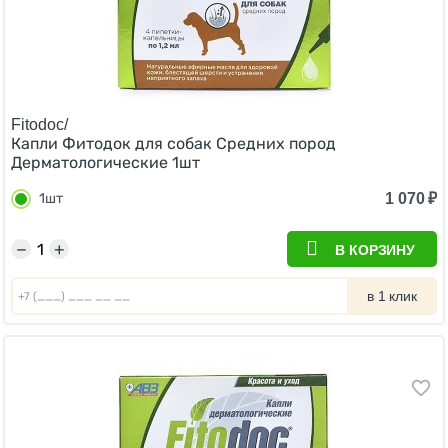
Fitodoc/
Капли Фитодок для собак Средних пород
Дерматологические 1шт
1 070
₽
1шт
−
+
В КОРЗИНУ
в 1 клик