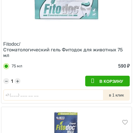
Fitodoc/
Стоматологический гель Фитодок для животных 75
мл
590
₽
75 мл
−
+
В КОРЗИНУ
в 1 клик