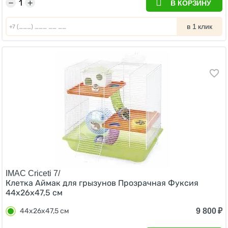
−
+
В КОРЗИНУ
в 1 клик
IMAC Criceti 7/
Клетка Аймак для грызунов Прозрачная Фуксия
44х26х47,5 см
9 800
₽
44х26х47,5 см