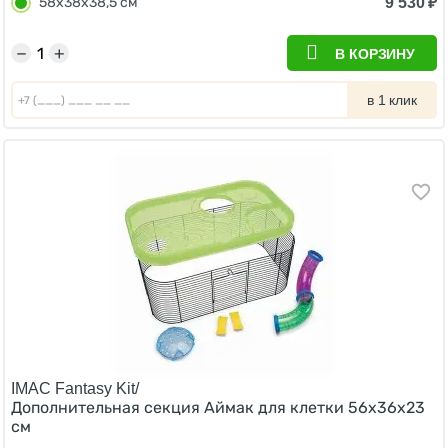
9 530
₽
58х38х38,5 см
−
+
В КОРЗИНУ
в 1 клик
IMAC Fantasy Kit/
Дополнительная секция Аймак для клетки 56х36х23
см