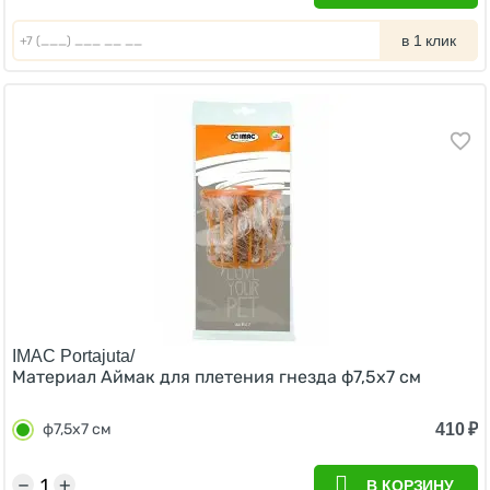
в 1 клик
IMAC Portajuta/
Материал Аймак для плетения гнезда ф7,5х7 см
410
₽
ф7,5х7 см
−
+
В КОРЗИНУ