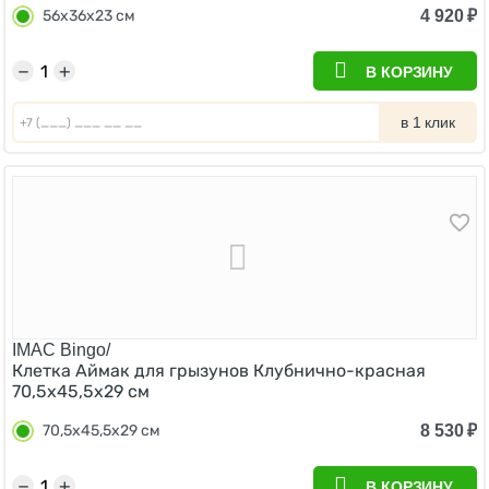
4 920
₽
56х36х23 см
−
+
В КОРЗИНУ
в 1 клик
IMAC Bingo/
Клетка Аймак для грызунов Клубнично-красная
70,5х45,5х29 см
8 530
₽
70,5х45,5х29 см
−
+
В КОРЗИНУ