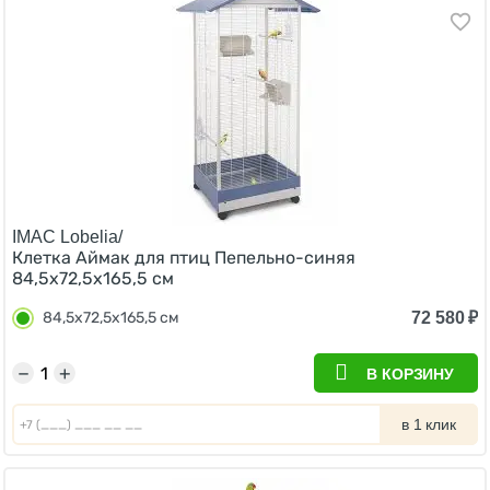
IMAC Lobelia/
Клетка Аймак для птиц Пепельно-синяя
84,5х72,5х165,5 см
72 580
₽
84,5х72,5х165,5 см
−
+
В КОРЗИНУ
в 1 клик