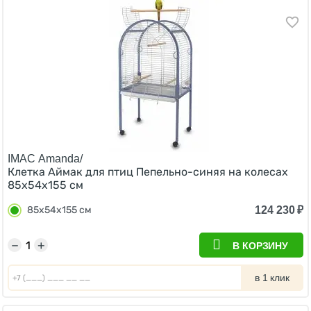
IMAC Amanda/
Клетка Аймак для птиц Пепельно-синяя на колесах
85х54х155 см
124 230
₽
85х54х155 см
−
+
В КОРЗИНУ
в 1 клик