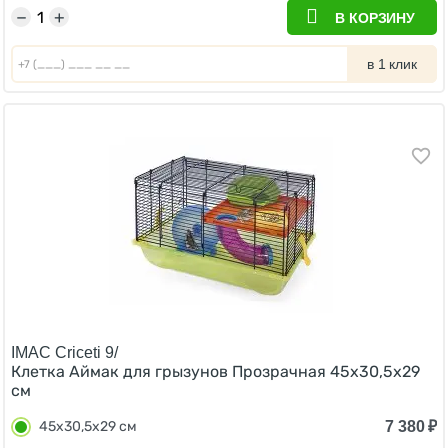
−
+
В КОРЗИНУ
в 1 клик
IMAC Criceti 9/
Клетка Аймак для грызунов Прозрачная 45х30,5х29
см
7 380
₽
45х30,5х29 см