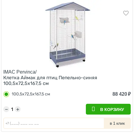
IMAC Pervinca/
Клетка Аймак для птиц Пепельно-синяя
100,5х72,5х167,5 см
88 420
₽
100,5х72,5х167,5 см
−
+
В КОРЗИНУ
в 1 клик