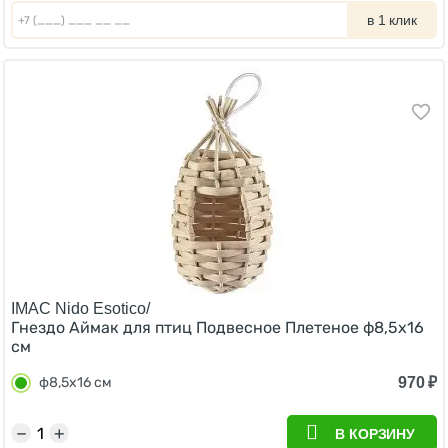
в 1 клик
IMAC Nido Esotico/
Гнездо Аймак для птиц Подвесное Плетеное ф8,5х16
см
970
₽
ф8,5х16 см
−
+
В КОРЗИНУ